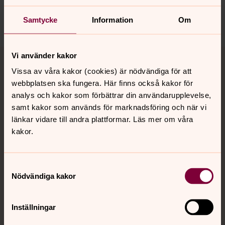
strangnas.stift@svenskakyrkan.se
Dela
Samtycke
Information
Om
Tillbaka till toppen
Tillbaka till innehållet
Vi använder kakor
Vissa av våra kakor (cookies) är nödvändiga för att
webbplatsen ska fungera. Här finns också kakor för
analys och kakor som förbättrar din användarupplevelse,
Kontakt
samt kakor som används för marknadsföring och när vi
länkar vidare till andra plattformar. Läs mer om våra
kakor.
Kalender
Samtyckesval
Hitta snabbt
Nödvändiga kakor
Inställningar
Sociala kanaler