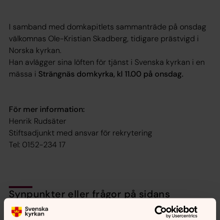
I samband med domkapitlets sammanträde på onsdag
välkomnas Ole-Kristian Skadberg, tidigare prästvigd i
Norska kyrkan.
Han avlägger sina löften för tjänst i Svenska kyrkan i en
mässa i
Strängnäs domkyrka, kl 11.00 på onsdag.
För mer information:
Henrik Rudsäter
Stiftsadjunkt med ansvar för rekrytering
Tel: 0152-234 17
Synpunkter eller frågor på sidans
innehåll?