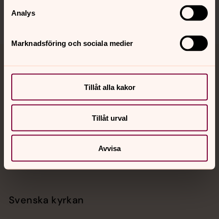
Analys
Marknadsföring och sociala medier
Jourhavande präst
Tillåt alla kakor
Akut samtals- och krisstöd. Prata eller chatta anonymt
med en präst på kvällar och nätter.
Tillåt urval
Chatt
Digitalt brev
Avvisa
Telefon 112
Svenska kyrkan