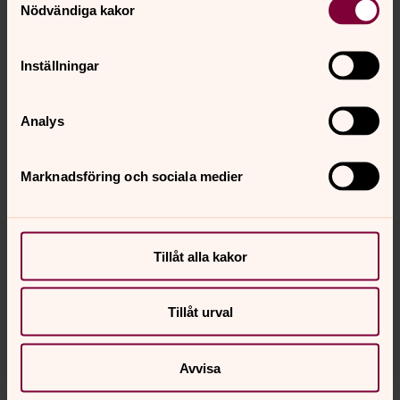
Nödvändiga kakor
Inställningar
Analys
Marknadsföring och sociala medier
Tillåt alla kakor
Johan Kalin
Präst - Kyrkoherde , Stenbrohults församling
Tillåt urval
Direkt:
047621019
johan.kalin@svenskakyrkan.se
E-post:
Avvisa