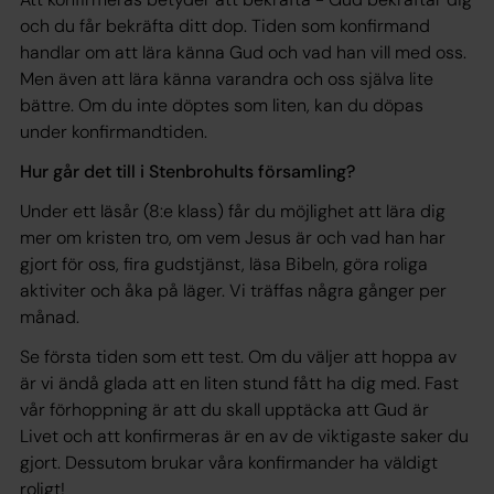
och du får bekräfta ditt dop. Tiden som konfirmand
handlar om att lära känna Gud och vad han vill med oss.
Men även att lära känna varandra och oss själva lite
bättre. Om du inte döptes som liten, kan du döpas
under konfirmandtiden.
Hur går det till i Stenbrohults församling?
Under ett läsår (8:e klass) får du möjlighet att lära dig
mer om kristen tro, om vem Jesus är och vad han har
gjort för oss, fira gudstjänst, läsa Bibeln, göra roliga
aktiviter och åka på läger. Vi träffas några gånger per
månad.
Se första tiden som ett test. Om du väljer att hoppa av
är vi ändå glada att en liten stund fått ha dig med. Fast
vår förhoppning är att du skall upptäcka att Gud är
Livet och att konfirmeras är en av de viktigaste saker du
gjort. Dessutom brukar våra konfirmander ha väldigt
roligt!