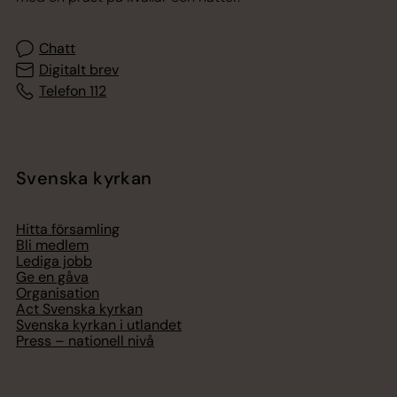
Chatt
Digitalt brev
Telefon 112
Svenska kyrkan
Hitta församling
Bli medlem
Lediga jobb
Ge en gåva
Organisation
Act Svenska kyrkan
Svenska kyrkan i utlandet
Press – nationell nivå