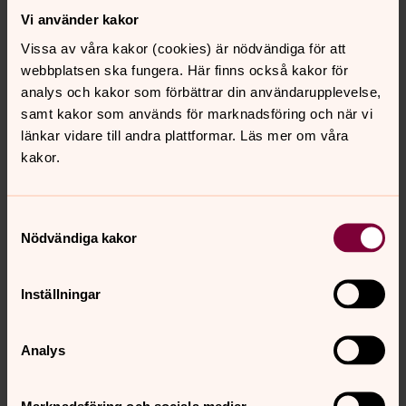
Vi använder kakor
Vissa av våra kakor (cookies) är nödvändiga för att
webbplatsen ska fungera. Här finns också kakor för
analys och kakor som förbättrar din användarupplevelse,
samt kakor som används för marknadsföring och när vi
Då gick Jesus fram till dem och
länkar vidare till andra plattformar. Läs mer om våra
talade till dem: Åt mig har getts
kakor.
all makt i himlen och på jorden.
Gå därför ut och gör alla folk till
Samtyckesval
lärjungar: döp dem i Faderns och
Nödvändiga kakor
Sonens och den heliga Andens
Inställningar
namn och lär dem att hålla alla de
bud som jag har gett er. Och jag
Analys
är med er alla dagar till tidens
slut.
Marknadsföring och sociala medier