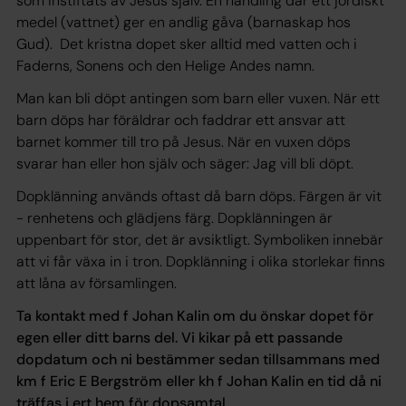
som instiftats av Jesus själv. En handling där ett jordiskt
medel (vattnet) ger en andlig gåva (barnaskap hos
Gud). Det kristna dopet sker alltid med vatten och i
Faderns, Sonens och den Helige Andes namn.
Man kan bli döpt antingen som barn eller vuxen. När ett
barn döps har föräldrar och faddrar ett ansvar att
barnet kommer till tro på Jesus. När en vuxen döps
svarar han eller hon själv och säger: Jag vill bli döpt.
Dopklänning används oftast då barn döps. Färgen är vit
- renhetens och glädjens färg. Dopklänningen är
uppenbart för stor, det är avsiktligt. Symboliken innebär
att vi får växa in i tron. Dopklänning i olika storlekar finns
att låna av församlingen.
Ta kontakt med f Johan Kalin om du önskar dopet för
egen eller ditt barns del. Vi kikar på ett passande
dopdatum och ni bestämmer sedan tillsammans med
km f Eric E Bergström eller kh f Johan Kalin en tid då ni
träffas i ert hem för dopsamtal.