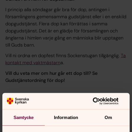
I princip alla söndagar går bra för dop, antingen i
församlingens gemensamma gudstjänst eller i en enskild
dopgudstjänst. Flera dop kan förrättas i samma
dopgudstjänst. Det är en glädje för församlingen och
änglarna i himlen varje gång en människa blir upptagen
till Guds barn.
Vill ni ordna en dopfest finns Sockenstugan tillgänglig.
Ta
kontakt med vaktmästarn
a.
Vill du veta mer om hur går ett dop till? Se
Gudstjänstordning för dop!
Samtycke
Information
Om