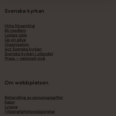
Svenska kyrkan
Hitta församling
Bli medlem
Lediga jobb
Ge en gåva
Organisation
Act Svenska kyrkan
Svenska kyrkan i utlandet
Press – nationell nivå
Om webbplatsen
Behandling av personuppgifter
Kakor
Lyssna
Tillgänglighetsredogörelse