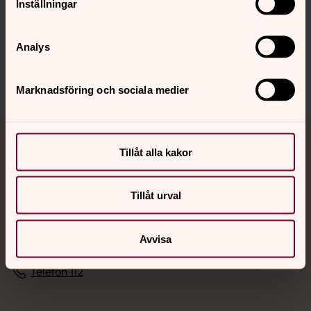
Inställningar
Sociala kanaler
Analys
Marknadsföring och sociala medier
Jourhavande präst
Tillåt alla kakor
Akut samtals- och krisstöd. Prata eller chatta anonymt
Tillåt urval
med en präst på kvällar och nätter.
Chatt
Avvisa
Digitalt brev
Telefon 112