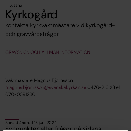
Lyssna
Kyrkogård
kontakta kyrkvaktmästare vid kyrkogård-
och gravvårdsfrågor
GRAVSKICK OCH ALLMÄN INFORMATION
Vaktmästare Magnus Björnsson
magnus.bjornsson@svenskakyrkan.se
0476-216 23 el.
070-0391230
Senast ändrad 13 juni 2024
Synpunkter eller frågor på sidans