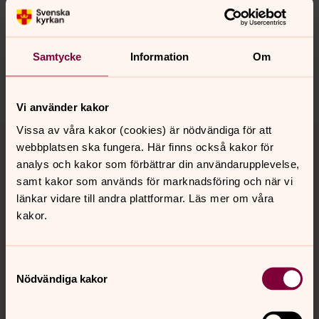
innehåll?
stenbrohult.forsamling@svenskakyrkan.se
Samtycke
Information
Om
Dela
Vi använder kakor
Tillbaka till toppen
Tillbaka till innehållet
Vissa av våra kakor (cookies) är nödvändiga för att
webbplatsen ska fungera. Här finns också kakor för
analys och kakor som förbättrar din användarupplevelse,
samt kakor som används för marknadsföring och när vi
länkar vidare till andra plattformar. Läs mer om våra
Kontakt
kakor.
Kalender
Samtyckesval
Nödvändiga kakor
Hitta snabbt