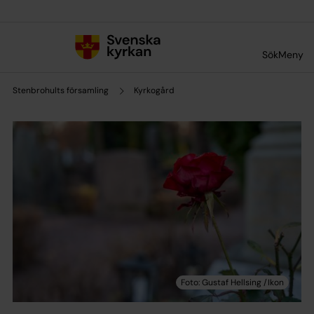
Till innehållet
Till undermeny
Sök
Meny
Stenbrohults församling
Kyrkogård