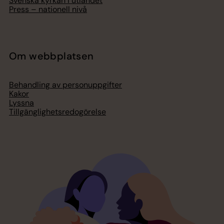
Svenska kyrkan i utlandet
Press – nationell nivå
Om webbplatsen
Behandling av personuppgifter
Kakor
Lyssna
Tillgänglighetsredogörelse