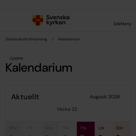
Till innehållet
Till undermeny
Sök
Meny
Stenbrohults församling
Kalendarium
Lyssna
Kalendarium
Aktuellt
augusti 2026
Vecka 32
mån
tis
ons
tor
fre
lör
sön