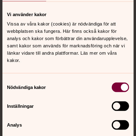
Vi använder kakor
Kontakt
Vissa av våra kakor (cookies) är nödvändiga för att
webbplatsen ska fungera. Här finns också kakor för
analys och kakor som förbättrar din användarupplevelse,
Kalender
samt kakor som används för marknadsföring och när vi
länkar vidare till andra plattformar. Läs mer om våra
kakor.
Hitta snabbt
Samtyckesval
Nödvändiga kakor
Sociala kanaler
Inställningar
Analys