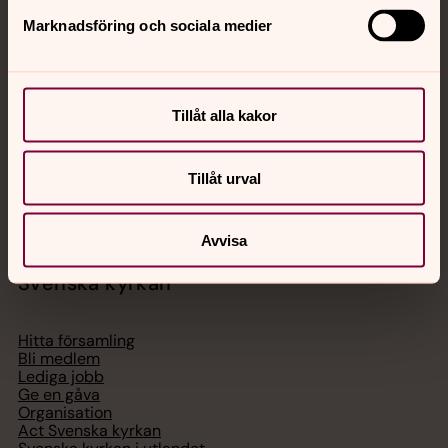
Jourhavande präst
Marknadsföring och sociala medier
Akut samtals- och krisstöd. Prata eller chatta anonymt
med en präst på kvällar och nätter.
Tillåt alla kakor
Chatt
Digitalt brev
Tillåt urval
Telefon 112
Avvisa
Svenska kyrkan
Hitta församling
Bli medlem
Lediga jobb
Ge en gåva
Organisation
Act Svenska kyrkan