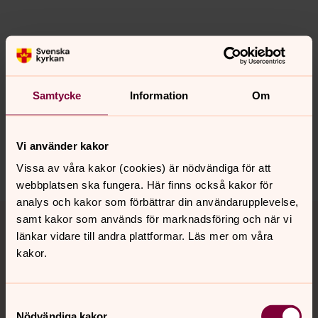
Senast ändrad 3 mars 2026
Synpunkter eller frågor på sidans
innehåll?
Samtycke
Information
Om
sosdala.forsamling@svenskakyrkan.se
Dela
Vi använder kakor
Vissa av våra kakor (cookies) är nödvändiga för att
webbplatsen ska fungera. Här finns också kakor för
analys och kakor som förbättrar din användarupplevelse,
Tillbaka till toppen
Tillbaka till innehållet
samt kakor som används för marknadsföring och när vi
länkar vidare till andra plattformar. Läs mer om våra
kakor.
Kontakt
Samtyckesval
Nödvändiga kakor