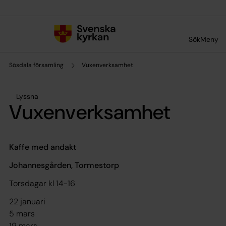
Till innehållet
Till undermeny
Sök
Meny
Sösdala församling
Vuxenverksamhet
Lyssna
Vuxenverksamhet
Kaffe med andakt
Johannesgården, Tormestorp
Torsdagar kl 14-16
22 januari
5 mars
19 mars