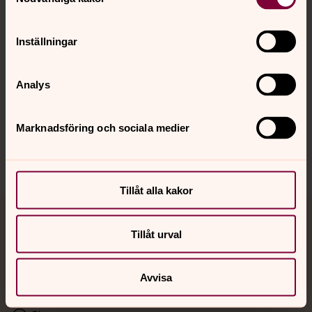
Kalender
Inställningar
Hitta snabbt
Analys
Sociala kanaler
Marknadsföring och sociala medier
Tillåt alla kakor
Jourhavande präst
Tillåt urval
Akut samtals- och krisstöd. Prata eller chatta anonymt
med en präst på kvällar och nätter.
Avvisa