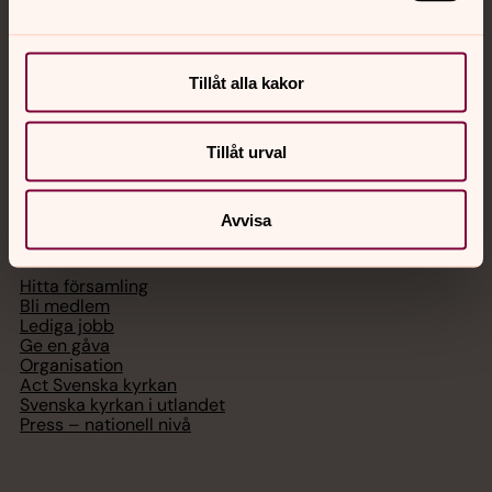
Chatt
Tillåt alla kakor
Digitalt brev
Telefon 112
Tillåt urval
Svenska kyrkan
Avvisa
Hitta församling
Bli medlem
Lediga jobb
Ge en gåva
Organisation
Act Svenska kyrkan
Svenska kyrkan i utlandet
Press – nationell nivå