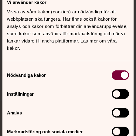
Vi använder kakor
Vissa av våra kakor (cookies) är nödvändiga för att
webbplatsen ska fungera. Här finns också kakor för
Kalender
analys och kakor som förbättrar din användarupplevelse,
samt kakor som används för marknadsföring och när vi
länkar vidare till andra plattformar. Läs mer om våra
Hitta snabbt
kakor.
Sociala kanaler
Samtyckesval
Nödvändiga kakor
Inställningar
Analys
Jourhavande präst
Akut samtals- och krisstöd. Prata eller chatta anonymt
Marknadsföring och sociala medier
med en präst på kvällar och nätter.