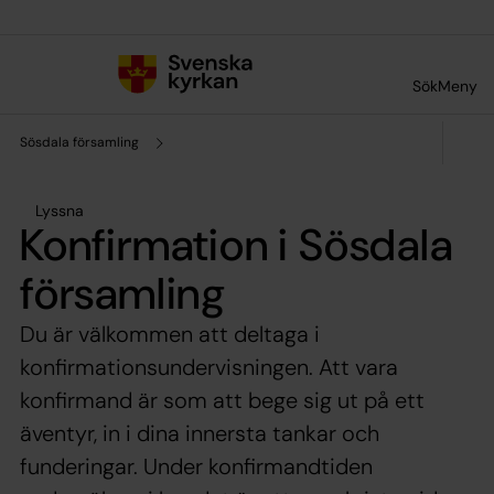
Till innehållet
Till undermeny
Sök
Meny
Sösdala församling
Lyssna
Konfirmation i Sösdala
församling
Du är välkommen att deltaga i
konfirmationsundervisningen. Att vara
konfirmand är som att bege sig ut på ett
äventyr, in i dina innersta tankar och
funderingar. Under konfirmandtiden