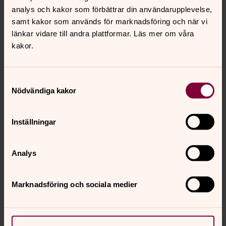
analys och kakor som förbättrar din användarupplevelse,
samt kakor som används för marknadsföring och när vi
länkar vidare till andra plattformar. Läs mer om våra
kakor.
Samtyckesval
Nödvändiga kakor
Nyfiken på Gud?
Inställningar
Läs om kristen tro
Analys
Marknadsföring och sociala medier
Senast ändrad 2 oktober 2024
Synpunkter eller frågor på sidans