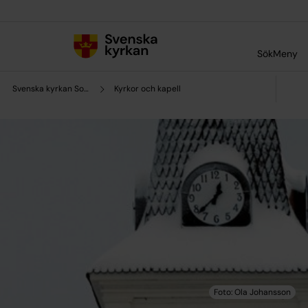
Till innehållet
Till undermeny
Sök
Meny
Svenska kyrkan Sorsele
Kyrkor och kapell