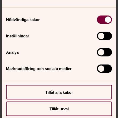
Samtyckesval
Nödvändiga kakor
Skriv en bön
Inställningar
Analys
Senast ändrad 16 januari 2025
Synpunkter eller frågor på sidans
Marknadsföring och sociala medier
innehåll?
sorsele.forsamling@svenskakyrkan.se
Dela
Tillåt alla kakor
Tillåt urval
Tillbaka till toppen
Tillbaka till innehållet