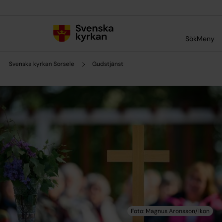
Till innehållet
Till undermeny
Sök
Meny
Svenska kyrkan Sorsele
Gudstjänst