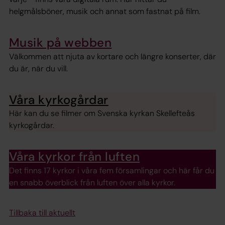
helgmålsböner, musik och annat som fastnat på film.
Musik på webben
Välkommen att njuta av kortare och längre konserter, där
du är, när du vill.
Våra kyrkogårdar
Här kan du se filmer om Svenska kyrkan Skellefteås
kyrkogårdar.
Våra kyrkor från luften
Det finns 17 kyrkor i våra fem församlingar och här får du
en snabb överblick från luften över alla kyrkor.
Tillbaka till aktuellt