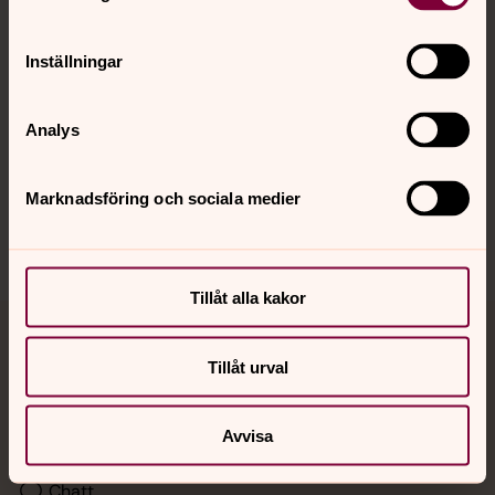
Kalender
Inställningar
Hitta snabbt
Analys
Sociala kanaler
Marknadsföring och sociala medier
Tillåt alla kakor
Jourhavande präst
Tillåt urval
Akut samtals- och krisstöd. Prata eller chatta anonymt
med en präst på kvällar och nätter.
Avvisa
Chatt