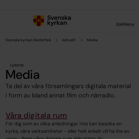
Till innehållet
Till undermeny
Sök
Meny
Svenska kyrkan Skellefteå
Aktuellt
Media
Lyssna
Media
Ta del av våra församlingars digitala material
i form av bland annat film och närradio.
Våra digitala rum
För dig som av olika anledningar inte kan besöka en
kyrka, våra verksamheter - eller helt enkelt vill ha lite av
varje - finns våra digitala rum. Här hittar du