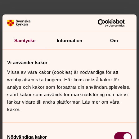
Senast ändrad 16 september 2025
Synpunkter eller frågor på sidans
innehåll?
Samtycke
Information
Om
skelleftea.pastorat@svenskakyrkan.se
Dela
Vi använder kakor
Vissa av våra kakor (cookies) är nödvändiga för att
webbplatsen ska fungera. Här finns också kakor för
analys och kakor som förbättrar din användarupplevelse,
Tillbaka till toppen
Tillbaka till innehållet
samt kakor som används för marknadsföring och när vi
länkar vidare till andra plattformar. Läs mer om våra
kakor.
Kontakt
Samtyckesval
Nödvändiga kakor