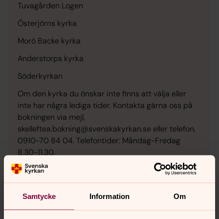
Tuvagården Logen
Österjörns kyrka
Morö Backe kyrka
Anderstorps kyrka
Söderkyrkan
Om den kyrka du önskar inte finns att välja eller
inte har några lediga tider. Kontakta gärna oss på
bokningen via mejl,
skelleftea.bokning@svenskakyrkan.se eller telefon,
0910-70 84 04. Telefontider: Måndag-Fredag
8.30-11.30.
Samtycke
Information
Om