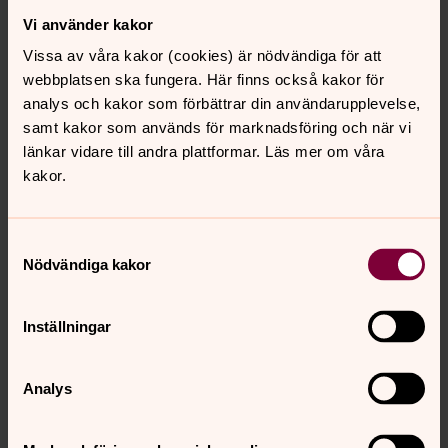
Vi använder kakor
Vissa av våra kakor (cookies) är nödvändiga för att
webbplatsen ska fungera. Här finns också kakor för
analys och kakor som förbättrar din användarupplevelse,
samt kakor som används för marknadsföring och när vi
länkar vidare till andra plattformar. Läs mer om våra
kakor.
Boka dop
Samtyckesval
Gör din bokningsförfrågan här
Nödvändiga kakor
Inställningar
Analys
Bokning av dop för unga och
vuxna