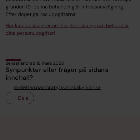
grunden för denna behandling är intresseavvägning.
Efter dopet gallras uppgifterna.
Här kan du läsa mer om hur Svenska kyrkan behandlar
dina personuppgifter!
Senast ändrad 18 mars 2025
Synpunkter eller frågor på sidans
innehåll?
skelleftea.pastorat@svenskakyrkan.se
Dela
Tillbaka till toppen
Tillbaka till innehållet