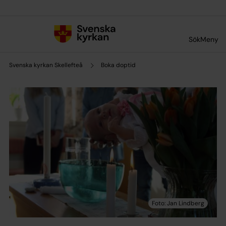
Till innehållet
Till undermeny
Sök
Meny
Svenska kyrkan Skellefteå
Boka doptid