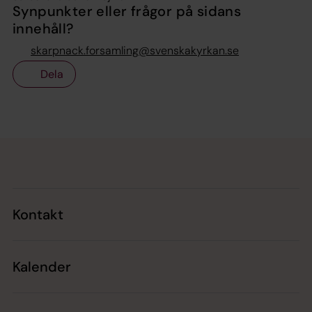
Synpunkter eller frågor på sidans
innehåll?
skarpnack.forsamling@svenskakyrkan.se
Dela
Tillbaka till toppen
Tillbaka till innehållet
Kontakt
Kalender