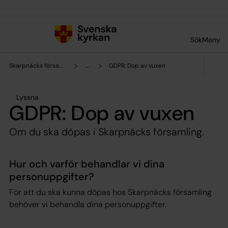
Till innehållet
Till undermeny
Sök
Meny
Skarpnäcks församling
...
GDPR: Dop av vuxen
Lyssna
GDPR: Dop av vuxen
Om du ska döpas i Skarpnäcks församling.
Hur och varför behandlar vi dina
personuppgifter?
För att du ska kunna döpas hos Skarpnäcks församling
behöver vi behandla dina personuppgifter.