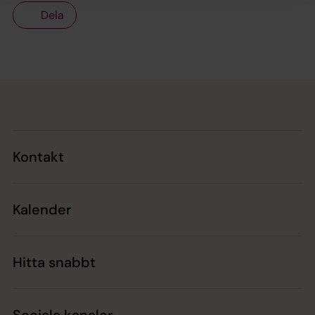
Dela
Tillbaka till toppen
Tillbaka till innehållet
Kontakt
Kalender
Hitta snabbt