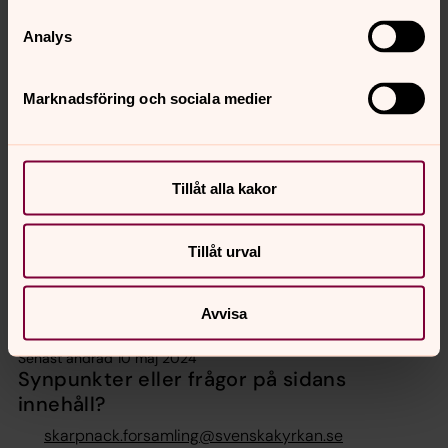
Uppgifter i medlemsregistret bevaras så länge du är
medlem i Svenska kyrkan och tre månader efter
Analys
eventuellt utträde. Anmälningar och bevis om utträde
bevaras.
Marknadsföring och sociala medier
Vilka rättigheter har du?
Skarpnäcks församling ansvarar för hanteringen av era
personuppgifter. För information om era rättigheter
Tillåt alla kakor
enligt dataskyddsförordningen,
se startsidan för denna
integritetspolicy
. Där hittar du även kontaktuppgifter till
Tillåt urval
oss och vårt dataskyddsombud.
Avvisa
Senast ändrad 10 maj 2024
Synpunkter eller frågor på sidans
innehåll?
skarpnack.forsamling@svenskakyrkan.se