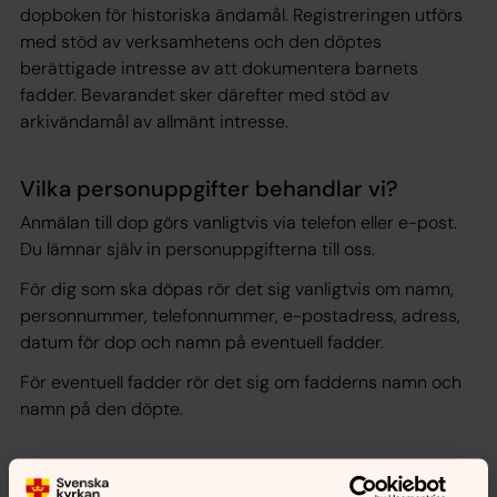
dopboken för historiska ändamål. Registreringen utförs
med stöd av verksamhetens och den döptes
berättigade intresse av att dokumentera barnets
fadder. Bevarandet sker därefter med stöd av
arkivändamål av allmänt intresse.
Vilka personuppgifter behandlar vi?
Anmälan till dop görs vanligtvis via telefon eller e-post.
Du lämnar själv in personuppgifterna till oss.
För dig som ska döpas rör det sig vanligtvis om namn,
personnummer, telefonnummer, e-postadress, adress,
datum för dop och namn på eventuell fadder.
För eventuell fadder rör det sig om fadderns namn och
namn på den döpte.
Vilka andra får del av era personuppgifter?