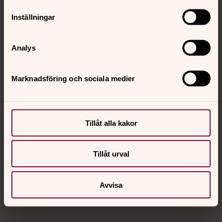
Synpunkter eller frågor på sidans
Inställningar
innehåll?
skarpnack.forsamling@svenskakyrkan.se
Analys
Dela
Marknadsföring och sociala medier
Tillbaka till toppen
Tillbaka till innehållet
Tillåt alla kakor
Kontakt
Tillåt urval
Avvisa
Kalender