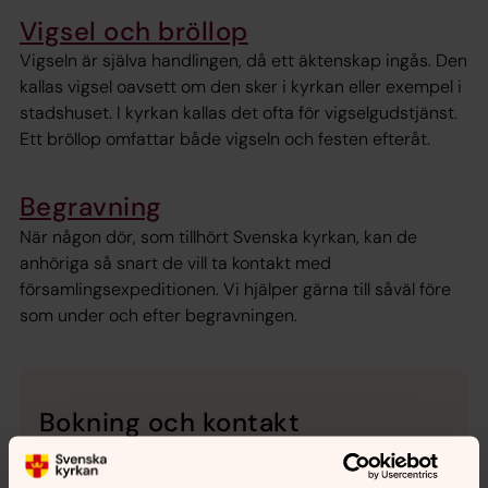
Vigsel och bröllop
Vigseln är själva handlingen, då ett äktenskap ingås. Den
kallas vigsel oavsett om den sker i kyrkan eller exempel i
stadshuset. I kyrkan kallas det ofta för vigselgudstjänst.
Ett bröllop omfattar både vigseln och festen efteråt.
Begravning
När någon dör, som tillhört Svenska kyrkan, kan de
anhöriga så snart de vill ta kontakt med
församlingsexpeditionen. Vi hjälper gärna till såväl före
som under och efter begravningen.
Bokning och kontakt
Bokning av dop, vigsel eller begravning görs via
bokningstelefon:
08-505 815 01, telefontiden för