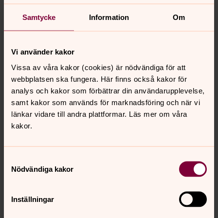
bokningen är tisdag-onsdag kl 09.00-12.00 samt
Samtycke
Information
Om
torsdag 13.00-15.00
E-post:
skarpnack.bokning@svenskakyrkan.se
Obs! Bokningen är stängd röda dagar, klämdagar
Vi använder kakor
samt storhelger.
Vissa av våra kakor (cookies) är nödvändiga för att
Kontakt med präst, musiker och övrig personal
webbplatsen ska fungera. Här finns också kakor för
hittar du under sidan
Kontakt och
analys och kakor som förbättrar din användarupplevelse,
öppettider/Anställda medarbetare
.
samt kakor som används för marknadsföring och när vi
länkar vidare till andra plattformar. Läs mer om våra
kakor.
Samtyckesval
Senast ändrad 12 mars 2024
Nödvändiga kakor
Synpunkter eller frågor på sidans
innehåll?
skarpnack.forsamling@svenskakyrkan.se
Inställningar
Dela