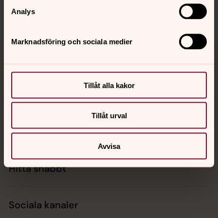
Analys
Marknadsföring och sociala medier
Tillbaka till toppen
Tillbaka till innehållet
Tillåt alla kakor
Kontakt
Tillåt urval
Kalender
Avvisa
Hitta snabbt
Sociala kanaler