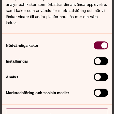
Synpunkter eller frågor på sidans
analys och kakor som förbättrar din användarupplevelse,
innehåll?
samt kakor som används för marknadsföring och när vi
länkar vidare till andra plattformar. Läs mer om våra
skarpnack.forsamling@svenskakyrkan.se
kakor.
Dela
Samtyckesval
Nödvändiga kakor
Tillbaka till toppen
Tillbaka till innehållet
Inställningar
Analys
Kontakt
Marknadsföring och sociala medier
Kalender