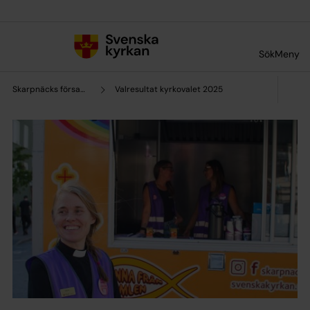
Till innehållet
Till undermeny
Sök
Meny
Skarpnäcks församling
Valresultat kyrkovalet 2025