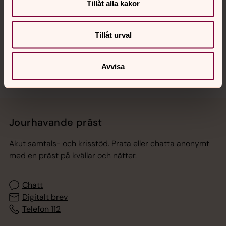
Hitta snabbt
Tillåt alla kakor
Tillåt urval
Sociala kanaler
Avvisa
Jourhavande präst
Akut samtals- och krisstöd. Prata eller chatta anonymt
med en präst på kvällar och nätter.
Chatt
Digitalt brev
Telefon 112