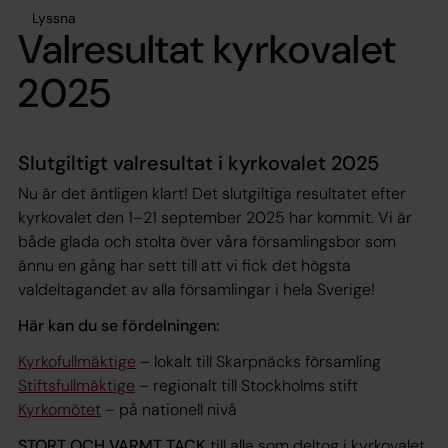
Lyssna
Valresultat kyrkovalet
2025
Slutgiltigt valresultat i kyrkovalet 2025
Nu är det äntligen klart! Det slutgiltiga resultatet efter
kyrkovalet den 1–21 september 2025 har kommit. Vi är
både glada och stolta över våra församlingsbor som
ännu en gång har sett till att vi fick det högsta
valdeltagandet av alla församlingar i hela Sverige!
Här kan du se fördelningen:
Kyrkofullmäktige
– lokalt till Skarpnäcks församling
Stiftsfullmäktige
– regionalt till Stockholms stift
Kyrkomötet
– på nationell nivå
STORT OCH VARMT TACK
till alla som deltog i kyrkovalet