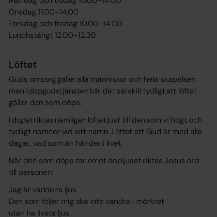
Måndag och tisdag 10.00–14.00
Onsdag 11.00–14.00
Torsdag och fredag 10.00–14.00
Lunchstängt 12.00–12.30
Löftet
Guds omsorg gäller alla människor och hela skapelsen,
men i dopgudstjänsten blir det särskilt tydligt att löftet
gäller den som döps.
I dopet riktas nämligen löftet just till den som vi högt och
tydligt nämner vid sitt namn. Löftet att Gud är med alla
dagar, vad som än händer i livet.
När den som döps tar emot dopljuset riktas Jesus ord
till personen:
Jag är världens ljus.
Den som följer mig ska inte vandra i mörkret
utan ha livets ljus.