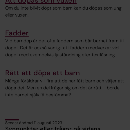
Att döpas som vuxen
Om du inte blivit döpt som barn kan du döpas som ung
eller vuxen.
Fadder
Vid barndop är det ofta faddern som bär barnet fram till
dopet. Det är också vanligt att faddern medverkar vid
dopet med exempelvis ljuständning eller textläsning.
Rätt att döpa ett barn
Många föräldrar vill fira att de har fått barn och väljer att
döpa det. Men en del frågar sig om det är rätt – borde
inte barnet själv få bestämma?
Senast ändrad 11 augusti 2023
Synpunkter eller frågor på sidans