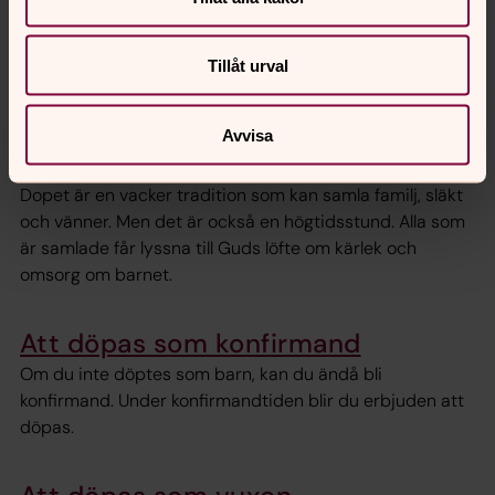
Tillåt urval
Foto: Jesper Wahlström/Ikon
Avvisa
Barndop
Dopet är en vacker tradition som kan samla familj, släkt
och vänner. Men det är också en högtidsstund. Alla som
är samlade får lyssna till Guds löfte om kärlek och
omsorg om barnet.
Att döpas som konfirmand
Om du inte döptes som barn, kan du ändå bli
konfirmand. Under konfirmandtiden blir du erbjuden att
döpas.