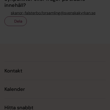
innehåll?
skanor-falsterbo.forsamling@svenskakyrkan.se
Dela
Tillbaka till toppen
Tillbaka till innehållet
Kontakt
Kalender
Hitta snabbt