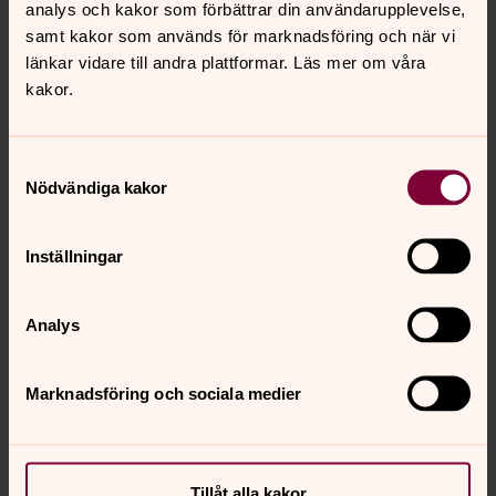
det vårdnadshavarna som bestämmer.
analys och kakor som förbättrar din användarupplevelse,
samt kakor som används för marknadsföring och när vi
länkar vidare till andra plattformar. Läs mer om våra
Dopet och namngivningsceremonier är
kakor.
olika saker
Ibland förväxlas dopet med en ceremoni
för namngivning. Det stämmer inte, men namnet är ändå
Samtyckesval
viktigt vid dopet, eftersom den som döps nämns vid
Nödvändiga kakor
namn.
Inställningar
Analys
Marknadsföring och sociala medier
Tillåt alla kakor