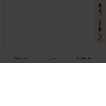
Kalender
Kyrkor
Bibeltexter