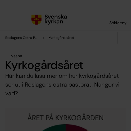
Till innehållet
Till undermeny
Sök
Meny
Roslagens Östra Pastorat
Kyrkogårdsåret
Lyssna
Kyrkogårdsåret
Här kan du läsa mer om hur kyrkogårdsåret
ser ut i Roslagens östra pastorat. När gör vi
vad?