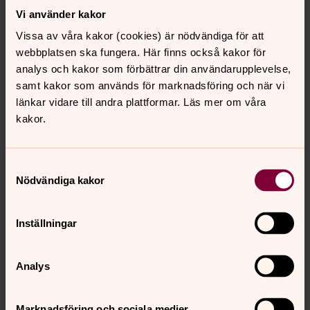
September
Vi använder kakor
Sommarblommorna på skötselgravar tas bort om det
Vissa av våra kakor (cookies) är nödvändiga för att
har varit frost.
webbplatsen ska fungera. Här finns också kakor för
Jämning och grässådd av gravkullar efter
analys och kakor som förbättrar din användarupplevelse,
jordbegravningar från föregående höst och vinter.
samt kakor som används för marknadsföring och när vi
länkar vidare till andra plattformar. Läs mer om våra
Oktober
kakor.
Höststädning och dekoration av skötselgravar inför
Allhelgonahelgen.
Samtyckesval
Utskick av erbjudanden om förlängning av gravrätt.
Nödvändiga kakor
November
Inställningar
Alla Helgons Dag. Kyrkor och kapell är öppna för
ljuständning, musik, bön och andakt.
Analys
Vattnet ute på kyrkogårdarna stängs av inför vintern.
Observera att vid ihållande köldgrader kan vattnet
behöva stängas av i förtid.
Marknadsföring och sociala medier