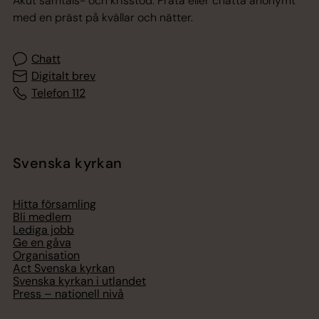
Akut samtals- och krisstöd. Prata eller chatta anonymt
med en präst på kvällar och nätter.
Chatt
Digitalt brev
Telefon 112
Svenska kyrkan
Hitta församling
Bli medlem
Lediga jobb
Ge en gåva
Organisation
Act Svenska kyrkan
Svenska kyrkan i utlandet
Press – nationell nivå