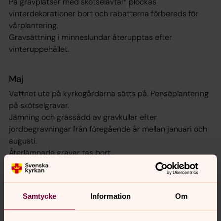
På gravplatser med skötselavtal* plockas
vinterdekorationer bort och rabatterna förbereds för
vårplantering.
Gravsättning i minneslundar återupptas efter
vinteruppehållet.
Maj
Vattnet ute på kyrkogårdarna sätts på. Penséplantering
på skötselgravar.
Jämning och grässådd av gravkullar efter
jordbegravningar från föregående år mellan januari och
augusti.
Återlämnade gravar tas bort.
Juni
Samtycke
Information
Om
Sommarblomsplanteringen är klar till midsommar.