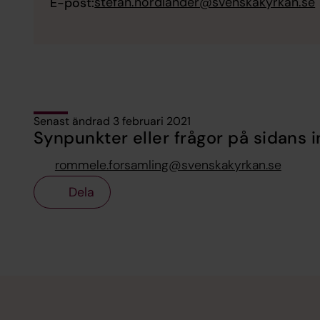
stefan.nordlander@svenskakyrkan.se
E-post:
Senast ändrad 3 februari 2021
Synpunkter eller frågor på sidans i
rommele.forsamling@svenskakyrkan.se
Dela
Tillbaka till toppen
Tillbaka till innehållet