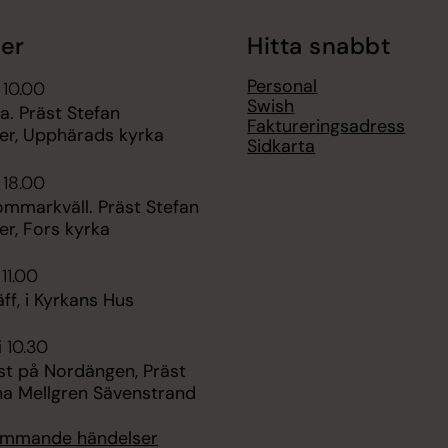
er
Hitta snabbt
Personal
 10.00
Swish
. Präst Stefan
Faktureringsadress
er, Upphärads kyrka
Sidkarta
 18.00
ommarkväll. Präst Stefan
r, Fors kyrka
 11.00
äff, i Kyrkans Hus
i 10.30
st på Nordängen, Präst
a Mellgren Sävenstrand
kommande händelser