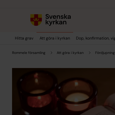
Till innehållet
Till undermeny
Hitta grav
Att göra i kyrkan
Dop, konfirmation, v
Rommele församling
Att göra i kyrkan
Fördjupning