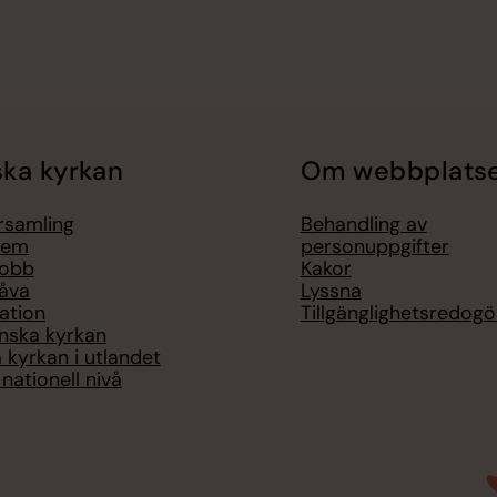
ka kyrkan
Om webbplats
örsamling
Behandling av
lem
personuppgifter
jobb
Kakor
åva
Lyssna
ation
Tillgänglighetsredogö
nska kyrkan
 kyrkan i utlandet
nationell nivå