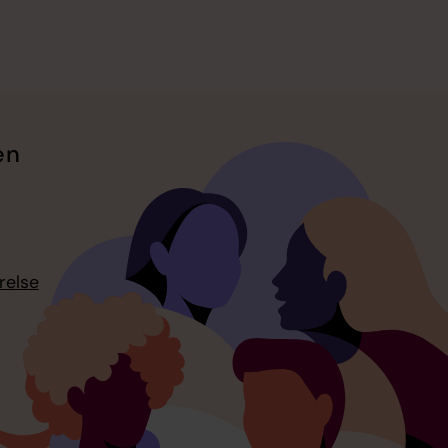
en
relse