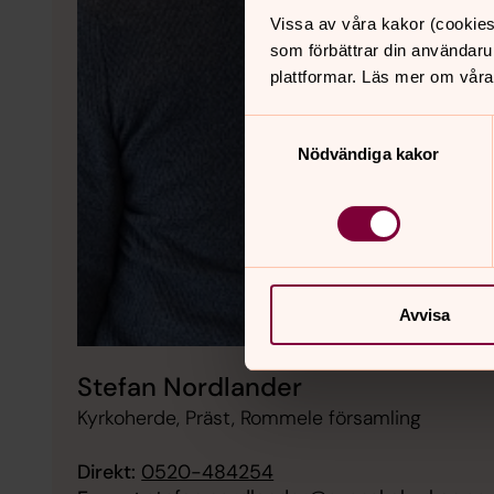
Vissa av våra kakor (cookies
som förbättrar din användaru
plattformar. Läs mer om våra
Samtyckesval
Nödvändiga kakor
Avvisa
Stefan Nordlander
Kyrkoherde, Präst, Rommele församling
Direkt:
0520-484254