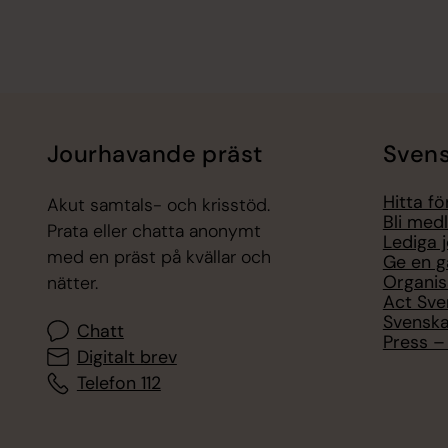
Jourhavande präst
Svens
Hitta f
Akut samtals- och krisstöd.
Bli med
Prata eller chatta anonymt
Lediga 
med en präst på kvällar och
Ge en g
Organis
nätter.
Act Sve
Svenska
Chatt
Press – 
Digitalt brev
Telefon 112