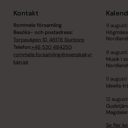
Kontakt
Kalend
Rommele församling
9 augusti
Besöks- och postadress:
Högmässa
Nordland
Torpavägen 10, 46178 Sjuntorp
Telefon:
+46 520 484250
9 augusti
rommele.forsamling@svenskakyr
Musik i s
kan.se
Nordlande
11 augusti
Ideella tr
12 august
Gudstjän
Magdalen
Se fler 