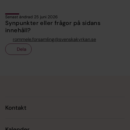
Senast ändrad 25 juni 2026
Synpunkter eller frågor på sidans
innehåll?
rommele.forsamling@svenskakyrkan.se
Dela
Tillbaka till toppen
Tillbaka till innehållet
Kontakt
Kalender