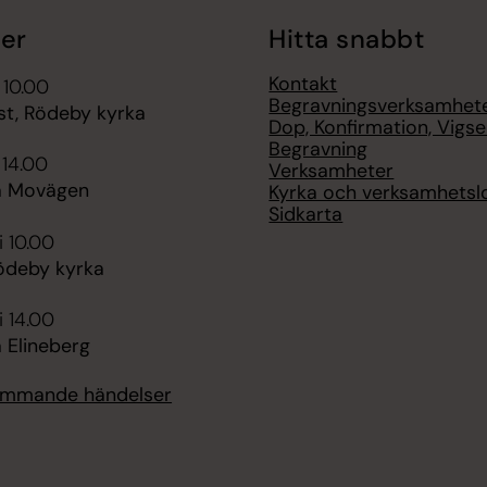
er
Hitta snabbt
Kontakt
 10.00
Begravningsverksamhet
st, Rödeby kyrka
Dop, Konfirmation, Vigsel
Begravning
 14.00
Verksamheter
å Movägen
Kyrka och verksamhetsl
Sidkarta
i 10.00
ödeby kyrka
i 14.00
 Elineberg
kommande händelser