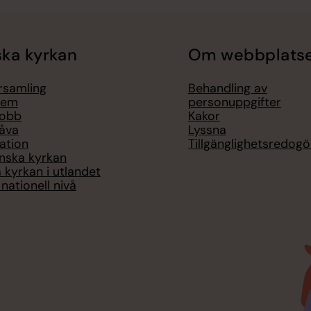
ka kyrkan
Om webbplats
örsamling
Behandling av
lem
personuppgifter
jobb
Kakor
åva
Lyssna
ation
Tillgänglighetsredogö
nska kyrkan
 kyrkan i utlandet
nationell nivå