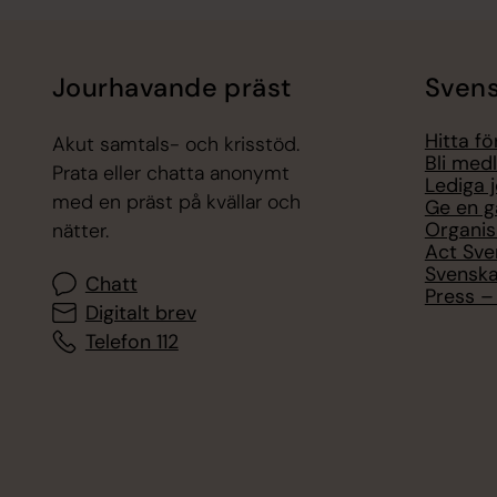
Jourhavande präst
Svens
Hitta f
Akut samtals- och krisstöd.
Bli med
Prata eller chatta anonymt
Lediga 
med en präst på kvällar och
Ge en g
Organis
nätter.
Act Sve
Svenska
Chatt
Press – 
Digitalt brev
Telefon 112