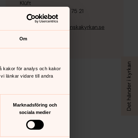
Klüft
Mobil/sms 0703-37 75 21
e-post:
sofia.palmgren@svenskakyrkan.se
Om
å kakor för analys och kakor
 länkar vidare till andra
Marknadsföring och
sociala medier