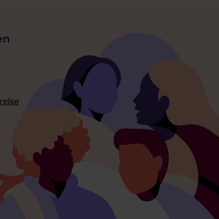
en
relse