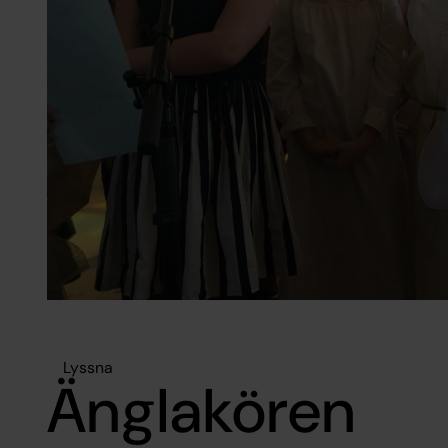
Lyssna
Änglakören