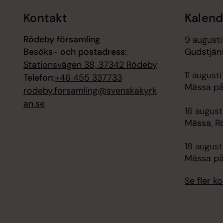
Kontakt
Kalend
Rödeby församling
9 augusti
Besöks- och postadress:
Gudstjän
Stationsvägen 38, 37342 Rödeby
11 augusti
Telefon:
+46 455 337733
Mässa p
rodeby.forsamling@svenskakyrk
an.se
16 august
Mässa, R
18 august
Mässa på
Se fler 