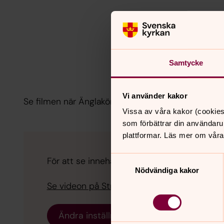
Samtycke
Vi använder kakor
Se filmen när Änglakören sjunger sånger om tack
Vissa av våra kakor (cookies
som förbättrar din användaru
plattformar. Läs mer om våra
Samtyckesval
För att se innehållet behöver du acceptera ka
Nödvändiga kakor
Se videon på Streamio i stället.
Ändra inställningar