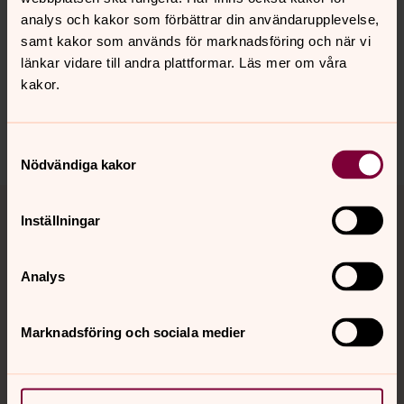
Senast ändrad 9 februari 2022
Synpunkter eller frågor på sidans
analys och kakor som förbättrar din användarupplevelse,
innehåll?
samt kakor som används för marknadsföring och när vi
länkar vidare till andra plattformar. Läs mer om våra
rodeby.forsamling@svenskakyrkan.se
kakor.
Dela
Samtyckesval
Nödvändiga kakor
Tillbaka till toppen
Tillbaka till innehållet
Inställningar
Analys
Kontakt
Marknadsföring och sociala medier
Kalender