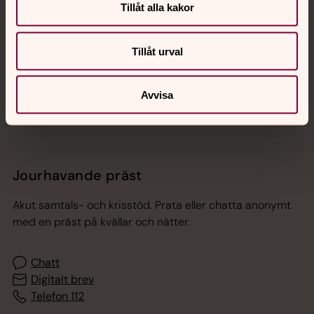
Tillåt alla kakor
Hitta snabbt
Tillåt urval
Sociala kanaler
Avvisa
Jourhavande präst
Akut samtals- och krisstöd. Prata eller chatta anonymt
med en präst på kvällar och nätter.
Chatt
Digitalt brev
Telefon 112