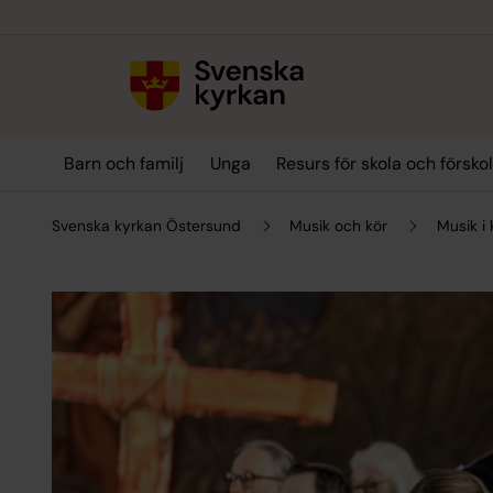
Till innehållet
Till undermeny
Barn och familj
Unga
Resurs för skola och försko
Svenska kyrkan Östersund
Musik och kör
Musik i