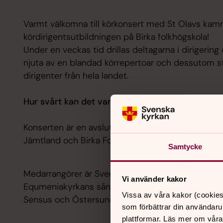
Varmt välkomna till körkonsert med St Olavs kam
kördirigentsutbildningen på Birka folkhögskola!
Under en veckas tid drillas deltagarna i dirigering 
njuta av en blandad körrepertoar och dessutom 
dirigenter från hela landet.
Hur svårt kan det vara? Ja kom och se!
Konserten är en avslutning på årets kurser som för
Jämtland och Birka Folkhögskola.
Samtycke
Medarrangörer är Sveriges körförbund, Föreningen
Vi använder kakor
Equmeniakyrkans sångarförbund, Körcentrum syd,
Vissa av våra kakor (cookies
Sensus och Östersunds församling.
som förbättrar din användaru
plattformar. Läs mer om våra