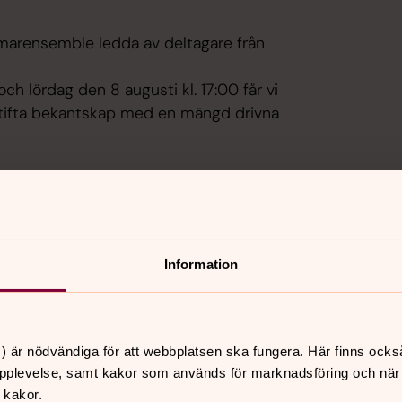
marensemble ledda av deltagare från
och lördag den 8 augusti kl. 17:00 får vi
stifta bekantskap med en mängd drivna
 andra året i rad genomförts i
Information
 Sveriges körledare, UNGiKÖR,
 Sångarförbundet i Svenska kyrkan,
) är nödvändiga för att webbplatsen ska fungera. Här finns ocks
pplevelse, samt kakor som används för marknadsföring och när vi
 kakor.