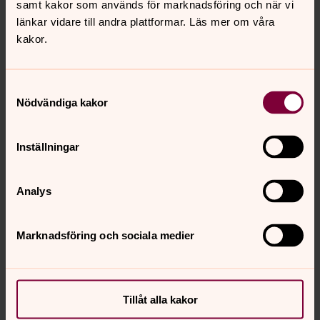
samt kakor som används för marknadsföring och när vi
länkar vidare till andra plattformar. Läs mer om våra
kakor.
Samtyckesval
Nödvändiga kakor
Elias Eriksson
Kyrkoherde, Präst, Svenska kyrkan Österåker
Inställningar
Direkt:
08-540 845 23
elias.j.eriksson@svenskakyrkan.se
E-post:
Analys
Marknadsföring och sociala medier
Senast ändrad 28 maj 2026
Synpunkter eller frågor på sidans
Tillåt alla kakor
innehåll?