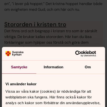
en”, ”i lever på hoppet.” Det kristna hoppet handlar både
om evigheten med Gud, och om här och nu.
Stororden i kristen tro
Det finns ord och begrepp i kristen tro som är särskilt
viktiga. De brukar kallas stororden. Här kan du läsa
förklaringar som hjälper oss förstå och göra dem
levande i vår tid.
Samtycke
Information
Om
Vi använder kakor
Vissa av våra kakor (cookies) är nödvändiga för att
webbplatsen ska fungera. Här finns också kakor för
analys och kakor som förbättrar din användarupplevelse,