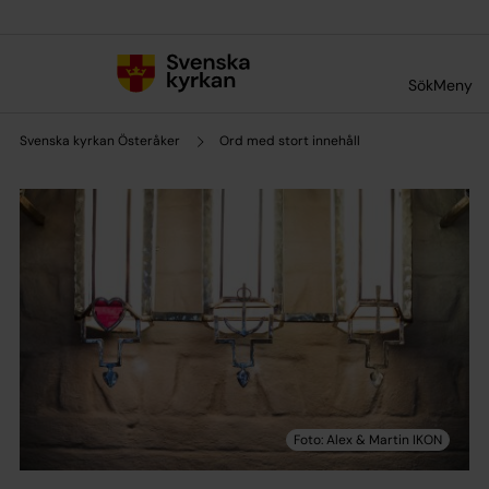
Till innehållet
Till undermeny
Sök
Meny
Svenska kyrkan Österåker
Ord med stort innehåll