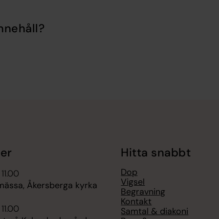
nnehåll?
er
Hitta snabbt
Dop
 11.00
Vigsel
ssa, Åkersberga kyrka
Begravning
Kontakt
 11.00
Samtal & diakoni