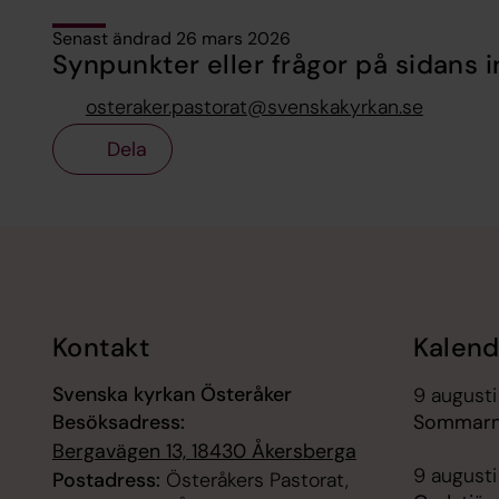
Senast ändrad 26 mars 2026
Synpunkter eller frågor på sidans i
osteraker.pastorat@svenskakyrkan.se
Dela
Tillbaka till toppen
Tillbaka till innehållet
Kontakt
Kalend
Svenska kyrkan Österåker
9 augusti
Besöksadress:
Sommarmä
Bergavägen 13, 18430 Åkersberga
9 augusti
Postadress:
Österåkers Pastorat,