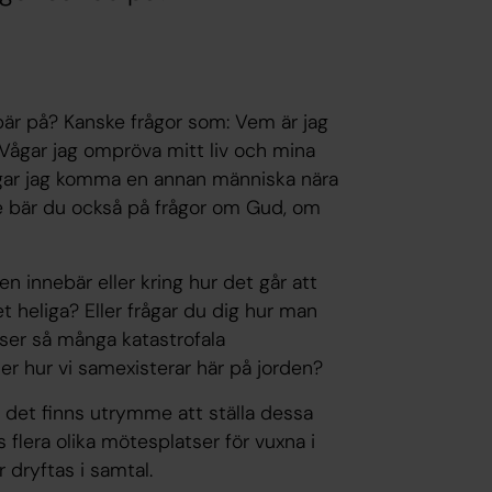
 bär på? Kanske frågor som: Vem är jag
? Vågar jag ompröva mitt liv och mina
ågar jag komma en annan människa nära
e bär du också på frågor om Gud, om
en innebär eller kring hur det går att
 heliga? Eller frågar du dig hur man
 ser så många katastrofala
ler hur vi samexisterar här på jorden?
 det finns utrymme att ställa dessa
flera olika mötesplatser för vuxna i
r dryftas i samtal.