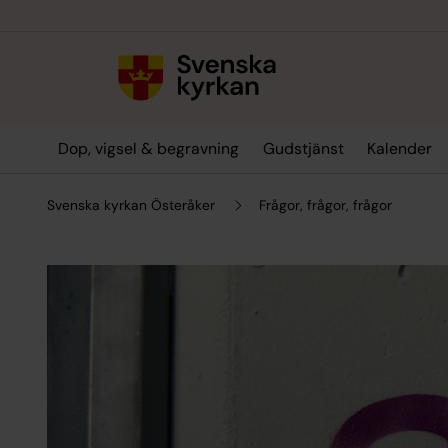
Till innehållet
Till undermeny
Dop, vigsel & begravning
Gudstjänst
Kalender
Svenska kyrkan Österåker
Frågor, frågor, frågor