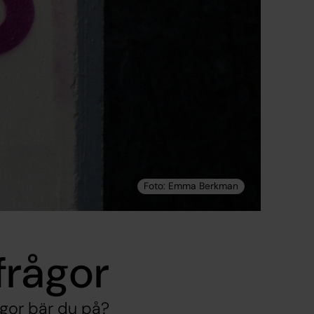
 frågor
rågor bär du på?