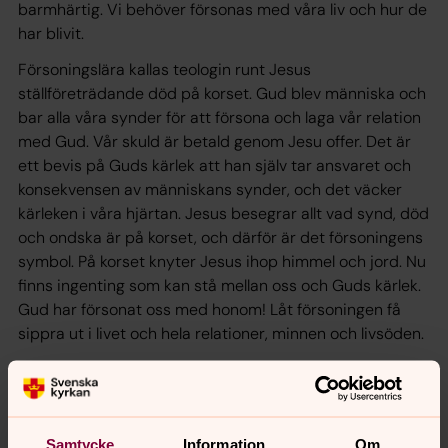
barmhärtig. Vi behöver försonas med våra liv och hur de
har blivit.
Försoningslära kallas teologin runt Jesus
ställföreträdande död på korset. Gud blev människa och
bar alla våra synder för att försona och laga vår relation
med Gud. Vår skuld är betald genom Jesu offer. Det är
ett bevis på Guds kärlek att han själv tar ansvaret och
konsekvensen av människans synder, och det väcker
kärleken i våra hjärtan. Jesus besegrar allt vad synd, död
och ondska är på korset, och därför är det försoningens
symbol. På korset knyter Jesus ihop himmel och jord. Nu
finns ingenting som kan stå mellan oss och Guds kärlek.
Gud har försonat oss med honom! Låt försoningen få
sippra ut i livet och hela relationer, minnen och livsöden.
Fråga för reflektion: Vad behöver du försonas
med?
Samtycke
Information
Om