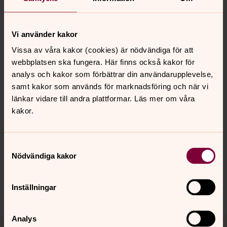
Ord med stort innehåll
Vi använder kakor
Det finns ord och begrepp i kristen tro som är särskilt
Vissa av våra kakor (cookies) är nödvändiga för att
viktiga. De kan kallas för "storord". Här kan du läsa om
webbplatsen ska fungera. Här finns också kakor för
några av dem som hjälp att förstå och göra dem levande
analys och kakor som förbättrar din användarupplevelse,
i ditt liv och i vår tid.
samt kakor som används för marknadsföring och när vi
länkar vidare till andra plattformar. Läs mer om våra
kakor.
Senast ändrad 28 maj 2026
Synpunkter eller frågor på sidans
Samtyckesval
innehåll?
Nödvändiga kakor
osteraker.pastorat@svenskakyrkan.se
Dela
Inställningar
Tillbaka till toppen
Tillbaka till innehållet
Analys