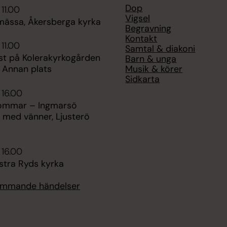
Dop
 11.00
Vigsel
ssa, Åkersberga kyrka
Begravning
Kontakt
 11.00
Samtal & diakoni
st på Kolerakyrkogården
Barn & unga
Musik & körer
 Annan plats
Sidkarta
 16.00
sommar – Ingmarsö
 med vänner, Ljusterö
 16.00
stra Ryds kyrka
kommande händelser