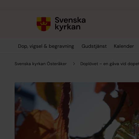
Till innehållet
Till undermeny
Dop, vigsel & begravning
Gudstjänst
Kalender
Svenska kyrkan Österåker
Doplövet – en gåva vid dope