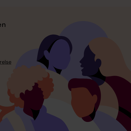
en
relse