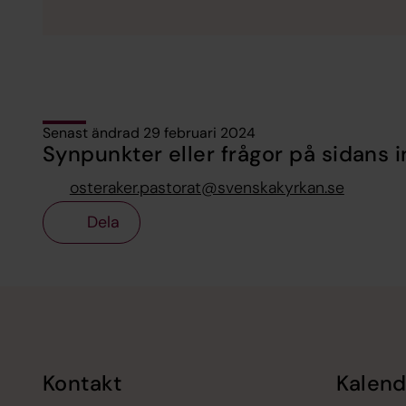
Senast ändrad 29 februari 2024
Synpunkter eller frågor på sidans i
osteraker.pastorat@svenskakyrkan.se
Dela
Tillbaka till toppen
Tillbaka till innehållet
Kontakt
Kalend