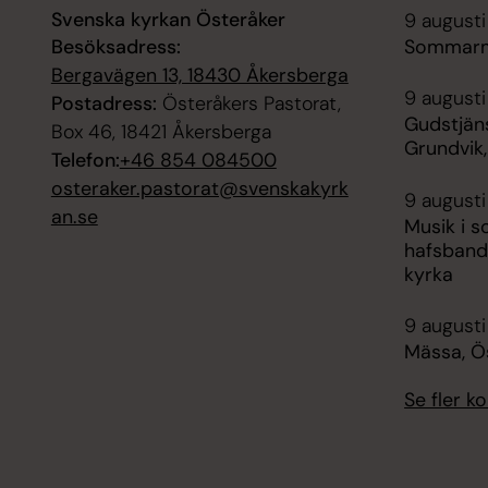
Svenska kyrkan Österåker
9 augusti
Besöksadress:
Sommarmä
Bergavägen 13, 18430 Åkersberga
9 augusti
Postadress:
Österåkers Pastorat,
Gudstjän
Box 46, 18421 Åkersberga
Grundvik,
Telefon:
+46 854 084500
osteraker.pastorat@svenskakyrk
9 augusti
an.se
Musik i 
hafsband
kyrka
9 augusti
Mässa, Ö
Se fler 