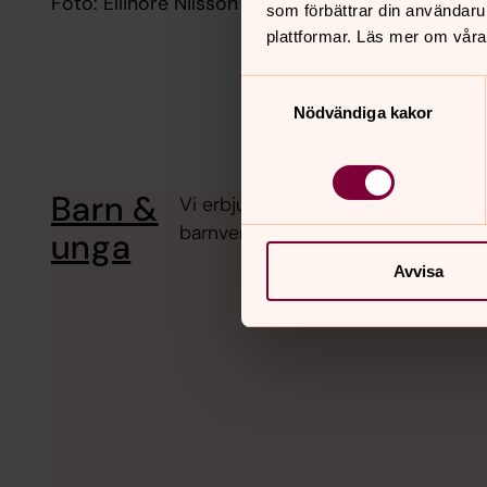
Foto: Ellinore Nilsson
som förbättrar din användaru
plattformar. Läs mer om våra
Samtyckesval
Nödvändiga kakor
Barn &
Vi erbjuder en bred barnverksamhe
barnverksamheter är både medlem
unga
Avvisa