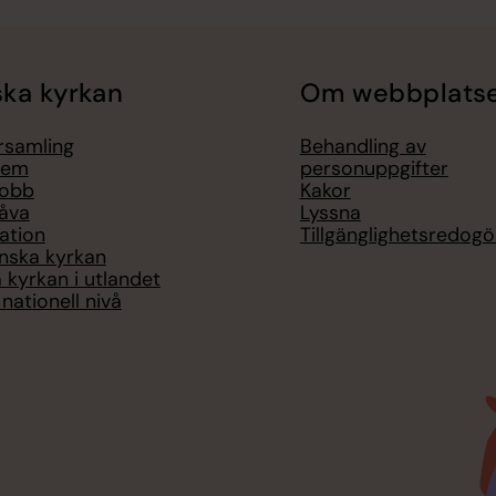
ka kyrkan
Om webbplats
örsamling
Behandling av
lem
personuppgifter
jobb
Kakor
åva
Lyssna
ation
Tillgänglighetsredogö
nska kyrkan
 kyrkan i utlandet
nationell nivå