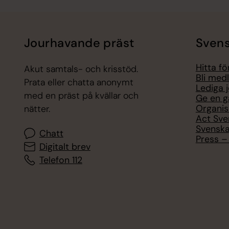
Jourhavande präst
Svens
Hitta f
Akut samtals- och krisstöd.
Bli med
Prata eller chatta anonymt
Lediga 
med en präst på kvällar och
Ge en g
Organis
nätter.
Act Sve
Svenska
Chatt
Press – 
Digitalt brev
Telefon 112