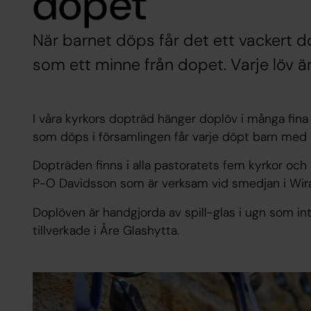
dopet
När barnet döps får det ett vackert d
som ett minne från dopet. Varje löv är
I våra kyrkors dopträd hänger doplöv i många fin
som döps i församlingen får varje döpt barn med 
Dopträden finns i alla pastoratets fem kyrkor och 
P-O Davidsson som är verksam vid smedjan i Wira
Doplöven är handgjorda av spill-glas i ugn som int
tillverkade i Åre Glashytta.