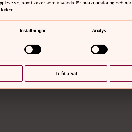
pplevelse, samt kakor som används för marknadsföring och när vi
 kakor.
Inställningar
Analys
t med allt från öppen förskola, babycafé, dramagrupp, 
mar och den som inte är medlem välkommen.
Tillåt urval