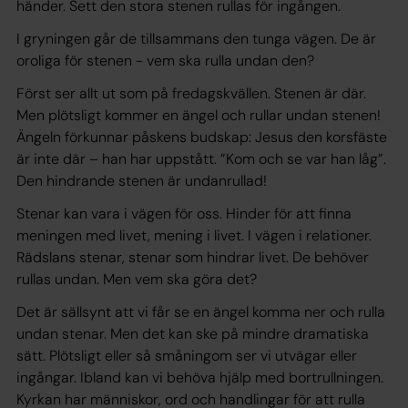
händer. Sett den stora stenen rullas för ingången.
I gryningen går de tillsammans den tunga vägen. De är
oroliga för stenen - vem ska rulla undan den?
Först ser allt ut som på fredagskvällen. Stenen är där.
Men plötsligt kommer en ängel och rullar undan stenen!
Ängeln förkunnar påskens budskap: Jesus den korsfäste
är inte där – han har uppstått. ”Kom och se var han låg”.
Den hindrande stenen är undanrullad!
Stenar kan vara i vägen för oss. Hinder för att finna
meningen med livet, mening i livet. I vägen i relationer.
Rädslans stenar, stenar som hindrar livet. De behöver
rullas undan. Men vem ska göra det?
Det är sällsynt att vi får se en ängel komma ner och rulla
undan stenar. Men det kan ske på mindre dramatiska
sätt. Plötsligt eller så småningom ser vi utvägar eller
ingångar. Ibland kan vi behöva hjälp med bortrullningen.
Kyrkan har människor, ord och handlingar för att rulla