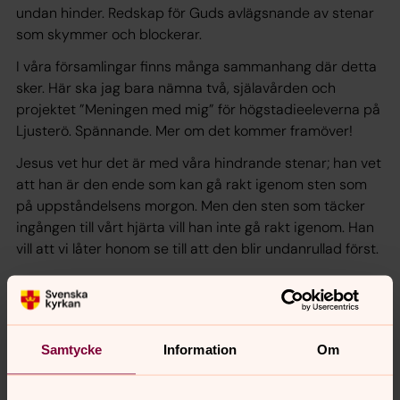
undan hinder. Redskap för Guds avlägsnande av stenar
som skymmer och blockerar.
I våra församlingar finns många sammanhang där detta
sker. Här ska jag bara nämna två, själavården och
projektet ”Meningen med mig” för högstadieeleverna på
Ljusterö. Spännande. Mer om det kommer framöver!
Jesus vet hur det är med våra hindrande stenar; han vet
att han är den ende som kan gå rakt igenom sten som
på uppståndelsens morgon. Men den sten som täcker
ingången till vårt hjärta vill han inte gå rakt igenom. Han
vill att vi låter honom se till att den blir undanrullad först.
Hakon Långström
Samtycke
Information
Om