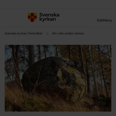
Till innehållet
Till undermeny
Sök
Meny
Svenska kyrkan Österåker
Att rulla undan stenar