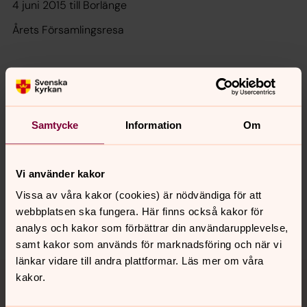
4 juni 2015 till Borlänge
Årets Församlingsresa
Senast ändrad 1 februari 2022
Samtycke
Information
Om
Synpunkter eller frågor på sidans
innehåll?
orsa.forsamling@svenskakyrkan.se
Vi använder kakor
Vissa av våra kakor (cookies) är nödvändiga för att
Dela
webbplatsen ska fungera. Här finns också kakor för
analys och kakor som förbättrar din användarupplevelse,
samt kakor som används för marknadsföring och när vi
länkar vidare till andra plattformar. Läs mer om våra
Tillbaka till toppen
Tillbaka till innehållet
kakor.