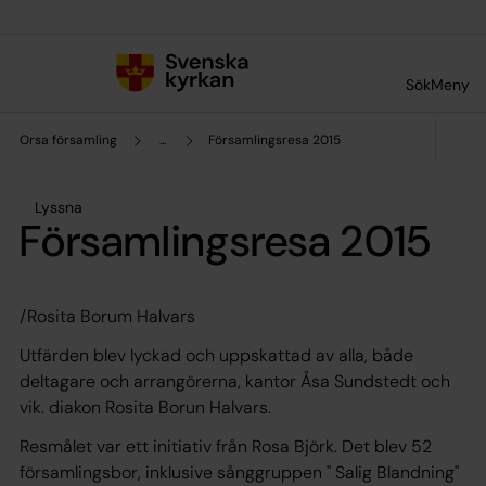
Till innehållet
Till undermeny
Sök
Meny
Orsa församling
...
Församlingsresa 2015
Lyssna
Församlingsresa 2015
/Rosita Borum Halvars
Utfärden blev lyckad och uppskattad av alla, både
deltagare och arrangörerna, kantor Åsa Sundstedt och
vik. diakon Rosita Borun Halvars.
Resmålet var ett initiativ från Rosa Björk. Det blev 52
församlingsbor, inklusive sånggruppen " Salig Blandning"