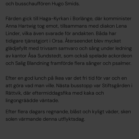
och busschauffören Hugo Smids.
Färden gick till Haga-Kyrkan i Borlänge, där komminister
Anna Hartwig tog emot, tillsammans med diakon Lena
Linder, vilka även svarade för andakten. Båda har
tidigare tjänstgjort i Orsa. Återseendet blev mycket
glädjefyllt med trivsam samvaro och sång under ledning
av kantor Åsa Sundstedt, som också spelade ackordeon
och Salig Blandning framförde flera sånger och psalmer.
Efter en god lunch på Ikea var det fri tid för var och en
att göra vad man ville. Nästa busstopp var Stiftsgården i
Rättvik, där eftermiddagsfika med kaka och
lingongräädde väntade.
Efter flera dagars regnande, blåst och kyligt väder, sken
solen värmande denna utflyktsdag.