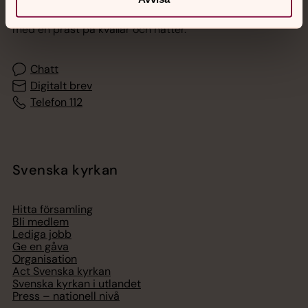
Akut samtals- och krisstöd. Prata eller chatta anonymt
med en präst på kvällar och nätter.
Chatt
Digitalt brev
Telefon 112
Svenska kyrkan
Hitta församling
Bli medlem
Lediga jobb
Ge en gåva
Organisation
Act Svenska kyrkan
Svenska kyrkan i utlandet
Press – nationell nivå