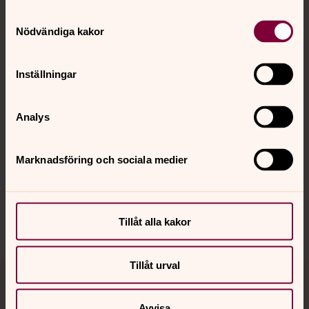
Samtyckesval
Kontakt
Nödvändiga kakor
Inställningar
Kalender
Analys
Hitta snabbt
Marknadsföring och sociala medier
Sociala kanaler
Tillåt alla kakor
Tillåt urval
Jourhavande präst
Avvisa