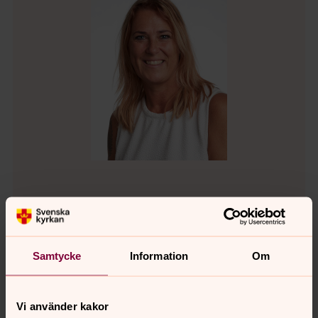
Elisabeth Pehrs
Domsjö församling, Barn och ungdomsledare,
Örnsköldsviks södra pastorat
Samtycke
Information
Om
Direkt:
0660-788 81
Mobil:
070-565 88 81
elisabeth.pehrs@svenskakyrkan.se
E-post:
Vi använder kakor