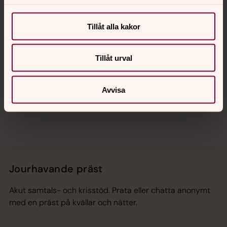
Kalender
Tillåt alla kakor
Hitta snabbt
Tillåt urval
Sociala kanaler
Avvisa
Jourhavande präst
Akut samtals- och krisstöd. Prata eller chatta anonymt
med en präst på kvällar och nätter.