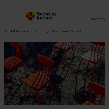
Till innehållet
Till undermeny
Sök
Meny
Örnsköldsviks södra pastorat
...
Stolsgympa i Domsjö