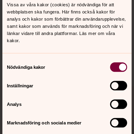
Vissa av våra kakor (cookies) är nödvändiga för att
webbplatsen ska fungera. Här finns också kakor för
analys och kakor som förbättrar din användarupplevelse,
Senast ändrad 2 december 2025
samt kakor som används för marknadsföring och när vi
Synpunkter eller frågor på sidans
länkar vidare till andra plattformar. Läs mer om våra
innehåll?
kakor.
ornskoldsviks.sodra.pastorat@svenskakyrkan.se
Dela
Samtyckesval
Nödvändiga kakor
Inställningar
Tillbaka till toppen
Tillbaka till innehållet
Analys
Kontakt
Marknadsföring och sociala medier