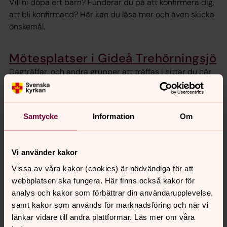
Vill ni döpa ert barn? Funderar du på att konfirmera dig,
att bli konfirmand? Här kan du läsa mer och även skicka
önskemål.
Mötesplatser i Gideå Trehörningsjö
Dagträffar, och andra grupper att träffas i hittar du här
>>
Samtycke
Information
Om
Barngrupper i Gideå Trehörningsjö
Mötesplatser för alla åldrar, stora som små.
Vi använder kakor
Vissa av våra kakor (cookies) är nödvändiga för att
Musik och körer i Gideå
webbplatsen ska fungera. Här finns också kakor för
Trehörningsjö
analys och kakor som förbättrar din användarupplevelse,
samt kakor som används för marknadsföring och när vi
länkar vidare till andra plattformar. Läs mer om våra
Gideå och Trehörningsjö