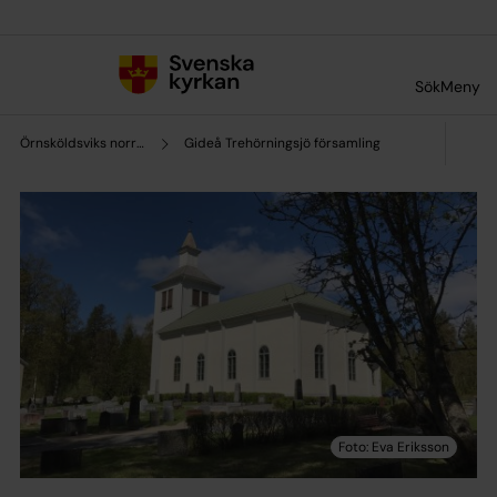
Till innehållet
Till undermeny
Sök
Meny
Örnsköldsviks norra pastorat
Gideå Trehörningsjö församling