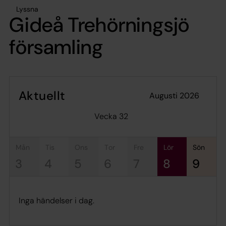
Lyssna
Gideå Trehörningsjö
församling
Aktuellt
augusti 2026
Vecka 32
mån
tis
ons
tor
fre
lör
sön
3
4
5
6
7
8
9
Inga händelser i dag.