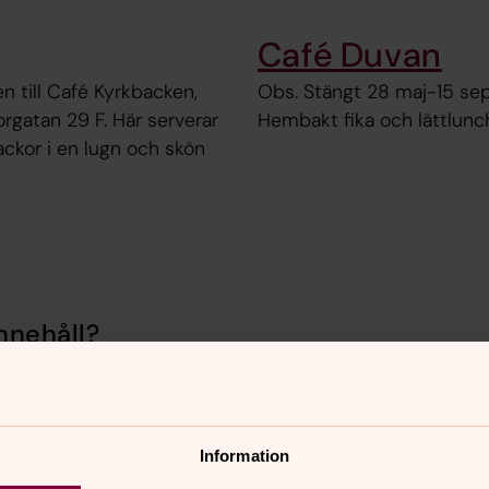
Café Duvan
 till Café Kyrkbacken,
Obs. Stängt 28 maj-15 sep
rgatan 29 F. Här serverar
Hembakt fika och lättlunc
ckor i en lugn och skön
nnehåll?
se
Information