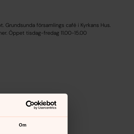
t. Grundsunda församlings café i Kyrkans Hus.
her. Öppet tisdag-fredag 11.00-15.00
Om