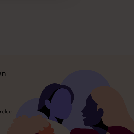
en
relse