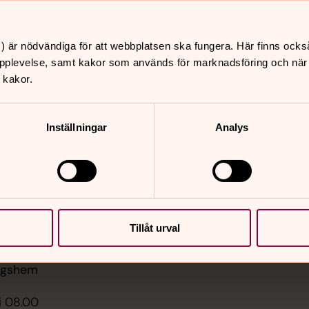
) är nödvändiga för att webbplatsen ska fungera. Här finns ocks
pplevelse, samt kakor som används för marknadsföring och när vi
 kakor.
er
Hitta snabbt
Inställningar
Analys
Sidkarta
 15.00
st
i 09.00
llo Arnäs, Arnäs kyrka
Tillåt urval
i 13.00
d kubb, Gideå
ngshem
i 08.00