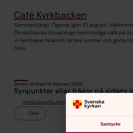
Café Kyrkbacken
Sommarstängt. Öppnar igen 10 augusti. Välkommen
Örnsköldsviks församlings hemtrevliga café på Sto
vi hembakat fikabröd, lättare luncher och goda ma
miljö.
Senast ändrad 14 februari 2025
Synpunkter eller frågor på sidans i
ornskoldsviks.norra.pastorat@svenskakyrkan.
Dela
Samtycke