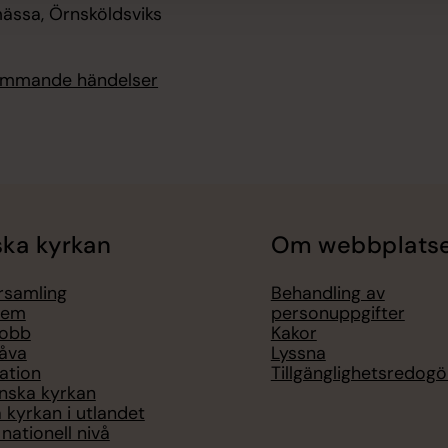
ssa, Örnsköldsviks
kommande händelser
ka kyrkan
Om webbplats
örsamling
Behandling av
lem
personuppgifter
jobb
Kakor
åva
Lyssna
ation
Tillgänglighetsredogö
nska kyrkan
 kyrkan i utlandet
nationell nivå