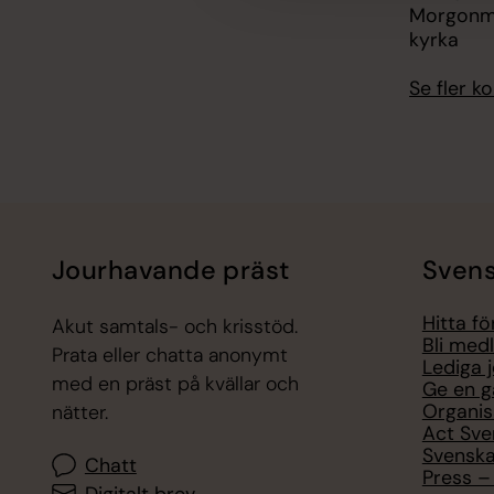
Morgonmä
kyrka
Se fler 
Jourhavande präst
Svens
Hitta f
Akut samtals- och krisstöd.
Bli med
Prata eller chatta anonymt
Lediga 
med en präst på kvällar och
Ge en g
Organis
nätter.
Act Sve
Svenska
Chatt
Press – 