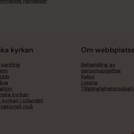
kommande händelser
ka kyrkan
Om webbplats
örsamling
Behandling av
lem
personuppgifter
jobb
Kakor
åva
Lyssna
ation
Tillgänglighetsredogö
nska kyrkan
 kyrkan i utlandet
nationell nivå