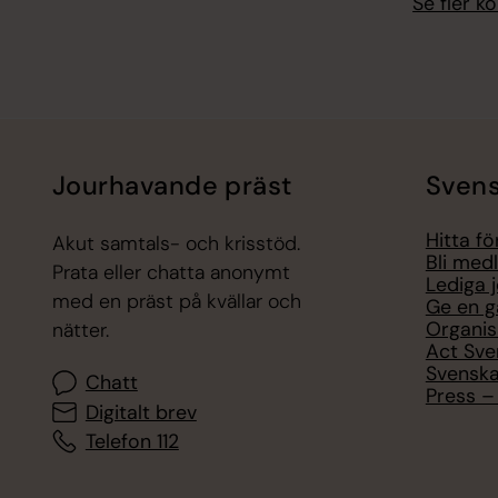
Se fler 
Jourhavande präst
Svens
Hitta f
Akut samtals- och krisstöd.
Bli med
Prata eller chatta anonymt
Lediga 
med en präst på kvällar och
Ge en g
Organis
nätter.
Act Sve
Svenska
Chatt
Press – 
Digitalt brev
Telefon 112