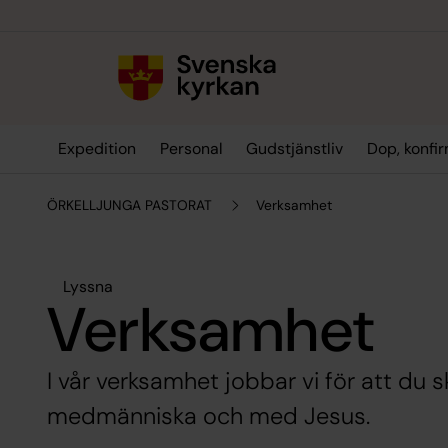
Till innehållet
Till undermeny
Expedition
Personal
Gudstjänstliv
Dop, konfi
ÖRKELLJUNGA PASTORAT
Verksamhet
Lyssna
Verksamhet
I vår verksamhet jobbar vi för att du s
medmänniska och med Jesus.