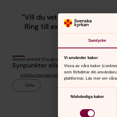
Vill du veta mer om verksam
Ring till expeditionen 0435
Samtycke
Vi använder kakor
Senast ändrad 10 augusti 2023
Synpunkter eller frågor på sidans i
Vissa av våra kakor (cookies
som förbättrar din användaru
orkelljunga.pastorat@svenskakyrkan.se
plattformar. Läs mer om våra
Dela
Samtyckesval
Nödvändiga kakor