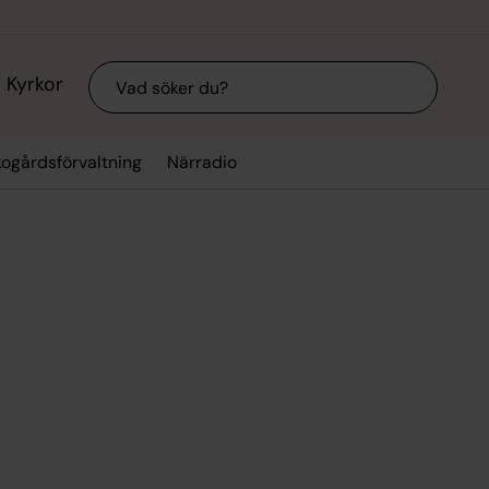
Sök
Kyrkor
kogårdsförvaltning
Närradio