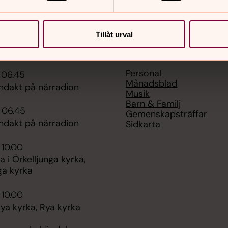
Tillåt urval
er
Hitta snabbt
Personal
 06.45
Månadsblad
dakt på närradion
Musik
Barn & Familj
 06.45
Gemenskapsträffar
dakt på närradion
Sidkarta
 10.00
i Örkelljunga kyrka,
ga kyrka
 10.00
ya kyrka, Rya kyrka