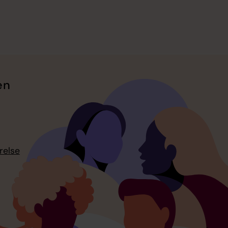
en
relse