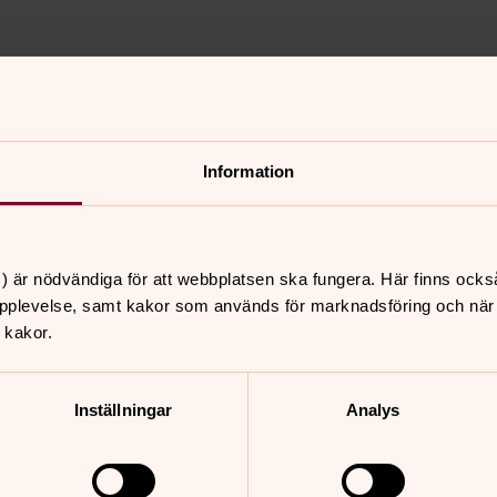
heten i vårt pastorat?
 - 50014
Information
nnehåll?
) är nödvändiga för att webbplatsen ska fungera. Här finns ocks
pplevelse, samt kakor som används för marknadsföring och när vi
 kakor.
Inställningar
Analys