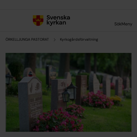
Till innehållet
Till undermeny
Sök
Meny
ÖRKELLJUNGA PASTORAT
Kyrkogårdsförvaltning