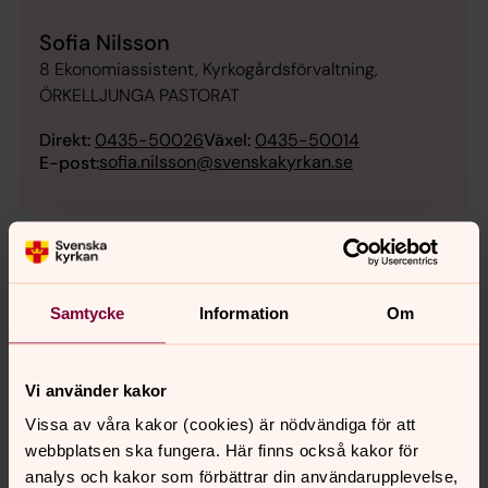
Sofia Nilsson
8 Ekonomiassistent, Kyrkogårdsförvaltning,
ÖRKELLJUNGA PASTORAT
Direkt:
0435-50026
Växel:
0435-50014
sofia.nilsson@svenskakyrkan.se
E-post:
Samtycke
Information
Om
Vi använder kakor
Vissa av våra kakor (cookies) är nödvändiga för att
webbplatsen ska fungera. Här finns också kakor för
analys och kakor som förbättrar din användarupplevelse,