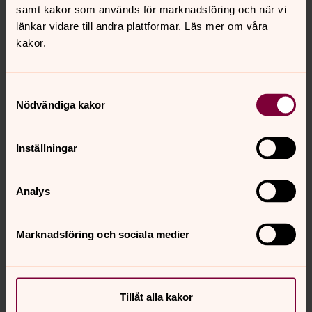
samt kakor som används för marknadsföring och när vi
länkar vidare till andra plattformar. Läs mer om våra
kakor.
Samtyckesval
Malin Gunnarsson
Nödvändiga kakor
Förvaltningschef, Kyrkogårdsförvaltning,
ÖRKELLJUNGA PASTORAT
Inställningar
Direkt:
0435-51453
malin.gunnarsson@svenskakyrkan.se
E-post:
Analys
Marknadsföring och sociala medier
Senast ändrad 16 juni 2022
Synpunkter eller frågor på sidans
Tillåt alla kakor
innehåll?