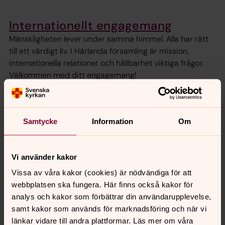
Internationellt engagemang
Mänskligheten lever under samma himmel. Alla har rätt
till ett värdigt liv. I Härlanda församling är mission,
internationella relationer och hållbarhet viktiga frågor.
Välkommen med ditt engagemang!
Du behövs - ideell i Härlanda
Ett viktigt engagemang i stort och smått. Vad vill du
Samtycke
Information
Om
hjälpa till med i Härlanda församling?
Vi använder kakor
Frivilligcentralen Knuten
Vissa av våra kakor (cookies) är nödvändiga för att
På Råstensgatan 4 hittar du Frivilligcentralen Knuten -
webbplatsen ska fungera. Här finns också kakor för
en öppen mötesplats för alla i hjärtat av Kålltorp.
analys och kakor som förbättrar din användarupplevelse,
samt kakor som används för marknadsföring och när vi
länkar vidare till andra plattformar. Läs mer om våra