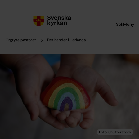
Till innehållet
Till undermeny
Sök
Meny
Örgryte pastorat
Det händer i Härlanda