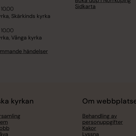
Boka dop i Norrköping
Sidkarta
 10.00
rka, Skärkinds kyrka
 10.00
rka, Vånga kyrka
kommande händelser
ka kyrkan
Om webbplats
örsamling
Behandling av
lem
personuppgifter
jobb
Kakor
åva
Lyssna