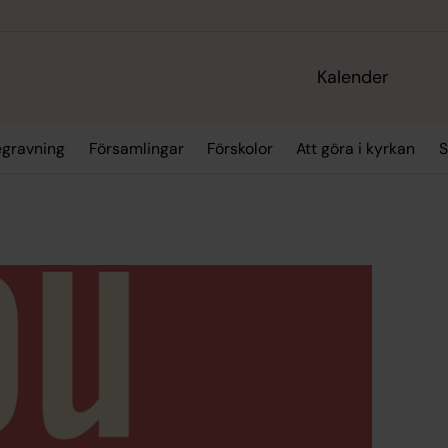
Kalender
egravning
Församlingar
Förskolor
Att göra i kyrkan
S