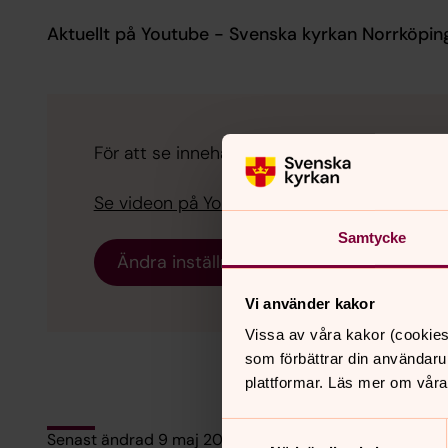
Aktuellt på Youtube - Svenska kyrkan Norrköpin
För att se innehållet behöver du acceptera 
Se videon på YouTube i stället.
Samtycke
Ändra inställningar
Vi använder kakor
Vissa av våra kakor (cookies
som förbättrar din användaru
plattformar. Läs mer om våra
Samtyckesval
Senast ändrad 9 maj 2018