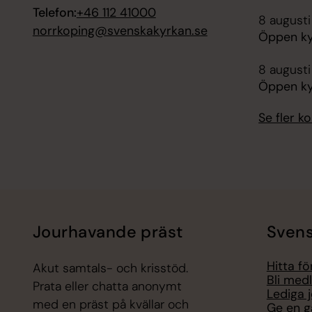
Telefon:
+46 112 41000
8 augusti
norrkoping@svenskakyrkan.se
Öppen ky
8 augusti
Öppen ky
Se fler 
Jourhavande präst
Svens
Hitta f
Akut samtals- och krisstöd.
Bli med
Prata eller chatta anonymt
Lediga 
med en präst på kvällar och
Ge en g