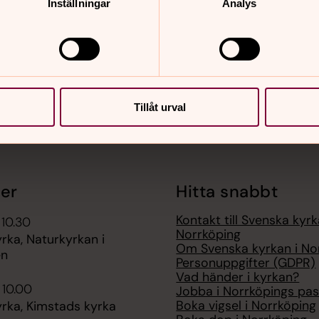
Inställningar
Analys
nnehåll?
Tillåt urval
er
Hitta snabbt
Kontakt till Svenska kyrk
 10.30
Norrköping
rka, Naturkyrkan i
Om Svenska kyrkan i No
en
Personuppgifter (GDPR)
Vad händer i kyrkan?
 10.00
Jobba i Norrköpings pas
Boka vigsel i Norrköping
rka, Kimstads kyrka