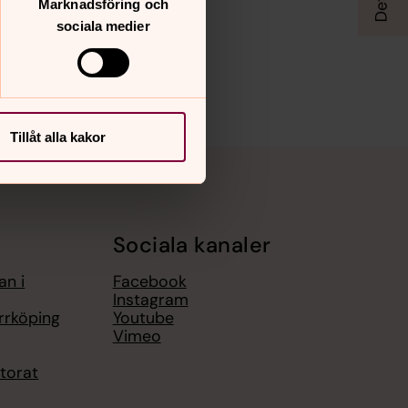
Marknadsföring och
sociala medier
Tillåt alla kakor
Sociala kanaler
an i
Facebook
Instagram
rrköping
Youtube
Vimeo
torat