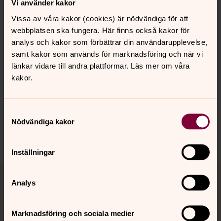
Vi använder kakor
Insläpp med biljett kl 16.30-16.45. Därefter insläpp utan
Vissa av våra kakor (cookies) är nödvändiga för att
biljett i mån av plats.
webbplatsen ska fungera. Här finns också kakor för
analys och kakor som förbättrar din användarupplevelse,
samt kakor som används för marknadsföring och när vi
länkar vidare till andra plattformar. Läs mer om våra
kakor.
Senast ändrad 14 mars 2024
Synpunkter eller frågor på sidans
innehåll?
Samtyckesval
norrkoping@svenskakyrkan.se
Nödvändiga kakor
Dela
Inställningar
Tillbaka till toppen
Tillbaka till innehållet
Analys
Marknadsföring och sociala medier
Kontakt