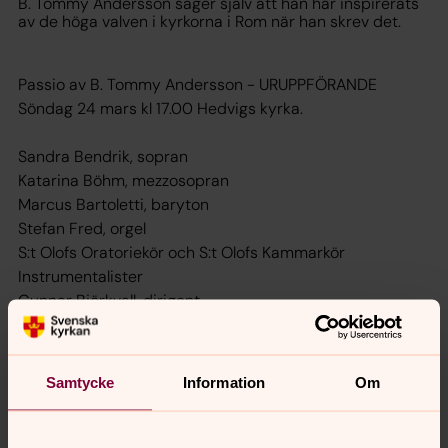
B. Tommy Andersson säger själv att han har inspirerats
av de höga valven i kyrkorna i Rom när han skrev det.
Passio av B. Tommy Andersson - URUPPFÖRANDE
Söndag 24 mars kl 17.00 Hedvigs kyrka.
Sandra Bendrik, sopran
Katarina Böhm, mezzosopran
Marcus Bartoletti, baryton
Stefan Fred, orgel
S:t Olofs Oratoriekör och S:t Olofs Kammarkör
Instrumentalister
Gunnar Björkvall, dirigent
Fri entré, men för att säkra din plats behöver du hämta
biljett på S:t Olofs församlingsexpedition, Skolgatan 12.
Samtycke
Information
Om
Expeditionens öppettider: Mån, ons, fre 09.00-12.00 och
13.00-15.00 och tors 13.00-15.00 (stängt tisdagar samt
röda dagar)