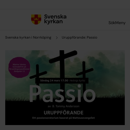
Till innehållet
Till undermeny
Sök
Meny
Svenska kyrkan i Norrköping
Uruppförande: Passio