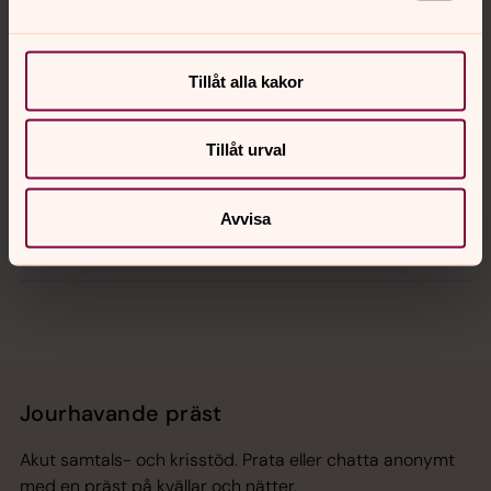
Kalender
Tillåt alla kakor
Tillåt urval
Hitta snabbt
Avvisa
Sociala kanaler
Jourhavande präst
Akut samtals- och krisstöd. Prata eller chatta anonymt
med en präst på kvällar och nätter.