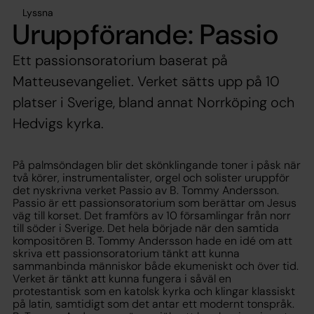
Lyssna
Uruppförande: Passio
Ett passionsoratorium baserat på
Matteusevangeliet. Verket sätts upp på 10
platser i Sverige, bland annat Norrköping och
Hedvigs kyrka.
På palmsöndagen blir det skönklingande toner i påsk när
två körer, instrumentalister, orgel och solister uruppför
det nyskrivna verket Passio av B. Tommy Andersson.
Passio är ett passionsoratorium som berättar om Jesus
väg till korset. Det framförs av 10 församlingar från norr
till söder i Sverige. Det hela började när den samtida
kompositören B. Tommy Andersson hade en idé om att
skriva ett passionsoratorium tänkt att kunna
sammanbinda människor både ekumeniskt och över tid.
Verket är tänkt att kunna fungera i såväl en
protestantisk som en katolsk kyrka och klingar klassiskt
på latin, samtidigt som det antar ett modernt tonspråk.