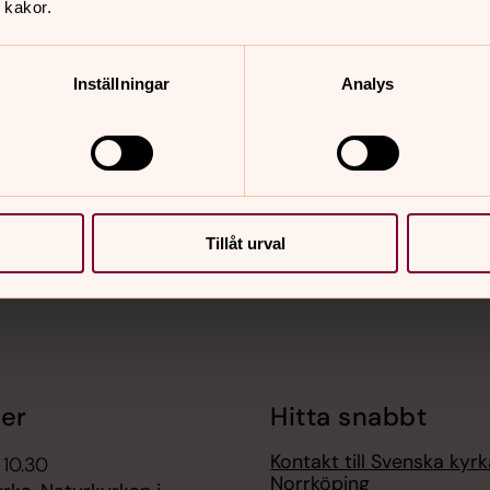
 kakor.
Inställningar
Analys
nnehåll?
Tillåt urval
er
Hitta snabbt
Kontakt till Svenska kyrk
 10.30
Norrköping