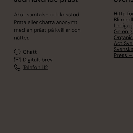
Hitta f
Akut samtals- och krisstöd.
Bli med
Prata eller chatta anonymt
Lediga 
med en präst på kvällar och
Ge en g
Organis
nätter.
Act Sve
Svenska
Chatt
Press – 
Digitalt brev
Telefon 112