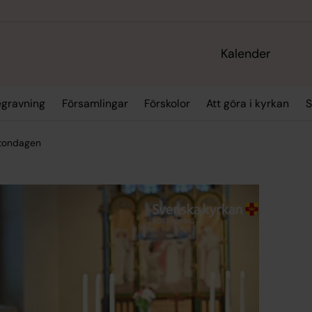
Kalender
egravning
Församlingar
Förskolor
Att göra i kyrkan
S
ttondagen