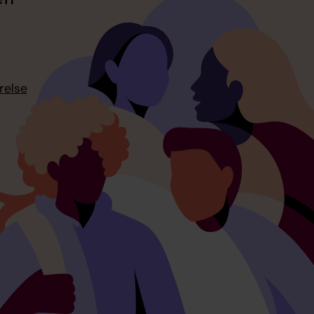
relse