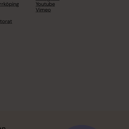
rrköping
Youtube
Vimeo
torat
en