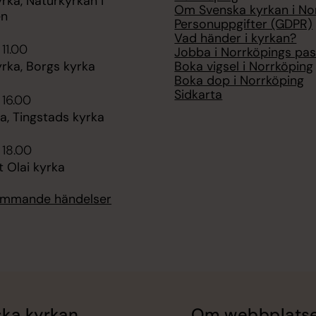
rka, Naturkyrkan i
Om Svenska kyrkan i No
en
Personuppgifter (GDPR)
Vad händer i kyrkan?
 11.00
Jobba i Norrköpings pas
Boka vigsel i Norrköping
rka, Borgs kyrka
Boka dop i Norrköping
Sidkarta
 16.00
, Tingstads kyrka
 18.00
t Olai kyrka
kommande händelser
ka kyrkan
Om webbplats