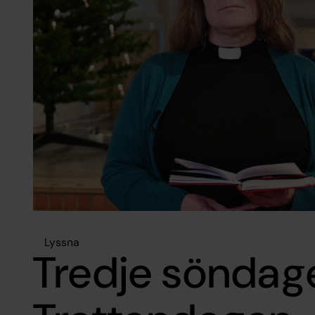
Lyssna
Tredje söndage