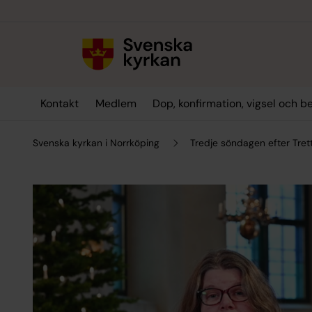
Till innehållet
Till undermeny
Kontakt
Medlem
Dop, konfirmation, vigsel och b
Svenska kyrkan i Norrköping
Tredje söndagen efter Tre