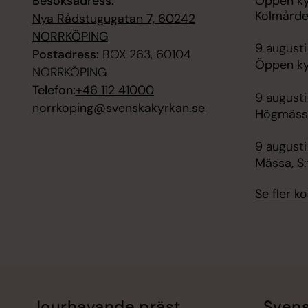
Besöksadress:
Öppen ky
Kolmård
Nya Rådstugugatan 7, 60242
NORRKÖPING
9 augusti
Postadress:
BOX 263, 60104
Öppen ky
NORRKÖPING
Telefon:
+46 112 41000
9 augusti
norrkoping@svenskakyrkan.se
Högmässa
9 augusti
Mässa, S:
Se fler 
Jourhavande präst
Svens