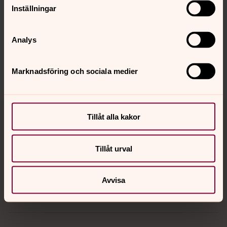
Inställningar
Senast ändrad 14 januari 2025
Synpunkter eller frågor på sidans
innehåll?
Analys
norrkoping@svenskakyrkan.se
Dela
Marknadsföring och sociala medier
Tillbaka till toppen
Tillbaka till innehållet
Tillåt alla kakor
Tillåt urval
Kontakt
Avvisa
Kalender