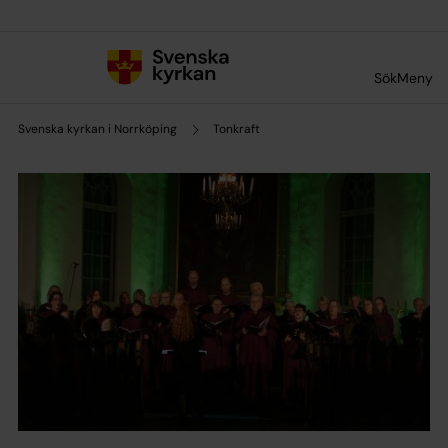
Till innehållet
Till undermeny
Sök
Meny
Svenska kyrkan i Norrköping
Tonkraft