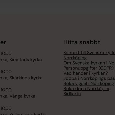
er
Hitta snabbt
Kontakt till Svenska kyrk
 10.00
Norrköping
rka, Kimstads kyrka
Om Svenska kyrkan i No
Personuppgifter (GDPR)
 10.00
Vad händer i kyrkan?
rka, Skärkinds kyrka
Jobba i Norrköpings pas
Boka vigsel i Norrköping
Boka dop i Norrköping
 10.00
Sidkarta
rka, Vånga kyrka
 10.00
ka, Kullerstads kyrka