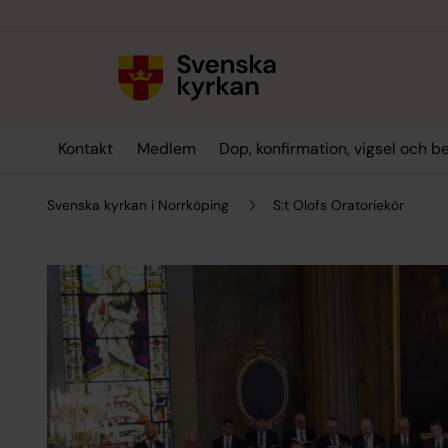
Till innehållet
Till undermeny
Kontakt
Medlem
Dop, konfirmation, vigsel och b
Svenska kyrkan i Norrköping
S:t Olofs Oratoriekör