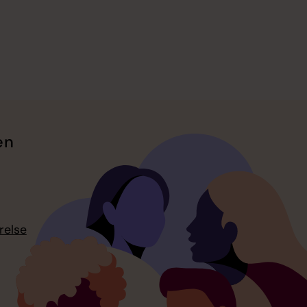
en
relse