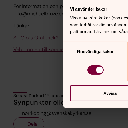
För information och provsjunging kontakta körleda
Vi använder kakor
info@michaelbruze.com
Vissa av våra kakor (cookies
Länkar
som förbättrar din användaru
plattformar. Läs mer om våra
S:t Olofs Oratoriekör i media
Samtyckesval
Välkommen till körens egen hemsida!
Nödvändiga kakor
Avvisa
Senast ändrad 15 januari 2024
Synpunkter eller frågor på sidans i
norrkoping@svenskakyrkan.se
Dela