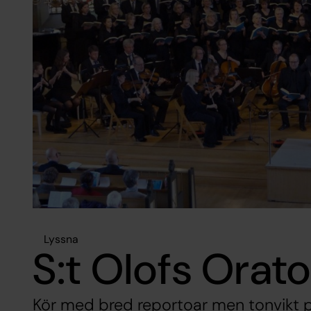
Lyssna
S:t Olofs Orato
Kör med bred reportoar men tonvikt p