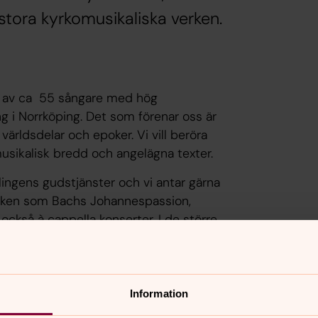
tora kyrkomusikaliska verken.
de av ca 55 sångare med hög
ng i Norrköping. Det som förenar oss är
 världsdelar och epoker. Vi vill beröra
sikalisk bredd och angelägna texter.
mlingens gudstjänster och vi antar gärna
erken som Bachs Johannespassion,
ckså à cappella konserter. I de större
tern i Norrköping (SON) och
. Ibland görs större satsningar med
Information
rsamlingar i stiftet.