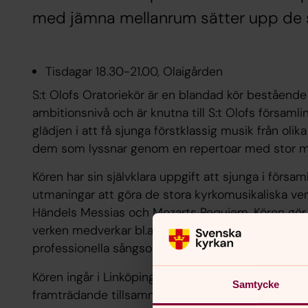
med jämna mellanrum sätter upp de s
Tisdagar 18.30-21.00, Olaigården
S:t Olofs Oratoriekör är en blandad kör beståen
ambitionsnivå och är knutna till S:t Olofs församli
glädjen i att få sjunga förstklassig musik från olika
dem som lyssnar genom en repertoar med stor mu
Kören har sin självklara uppgift att sjunga i försa
utmaningar att göra de stora kyrkomusikaliska v
Händels Messias och Mozarts Requiem. Kören gör o
verken medverkar bl.a. musiker från Symfoniorkes
professionella sångsolister.
Kören ingår i Linköpings stifts kyrkosångsförbund
Samtycke
framträdande tillsammans med körer från många fö