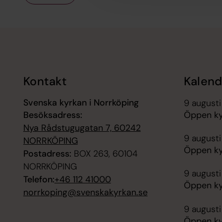
Tillbaka till toppen
Tillbaka till innehållet
Kontakt
Kalend
Svenska kyrkan i Norrköping
9 augusti
Besöksadress:
Öppen ky
Nya Rådstugugatan 7, 60242
9 augusti
NORRKÖPING
Öppen ky
Postadress:
BOX 263, 60104
NORRKÖPING
9 augusti
Telefon:
+46 112 41000
Öppen ky
norrkoping@svenskakyrkan.se
9 augusti
Öppen kyr