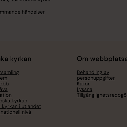
kommande händelser
ka kyrkan
Om webbplats
örsamling
Behandling av
lem
personuppgifter
jobb
Kakor
åva
Lyssna
ation
Tillgänglighetsredogö
nska kyrkan
 kyrkan i utlandet
nationell nivå