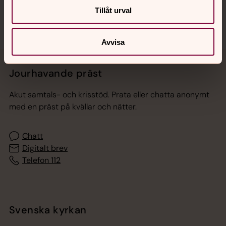
Tillåt urval
Avvisa
Jourhavande präst
Akut samtals- och krisstöd. Prata eller chatta anonymt
med en präst på kvällar och nätter.
Chatt
Digitalt brev
Telefon 112
Svenska kyrkan