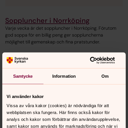
Soppluncher i Norrköping
Varje vecka är det soppluncher i Norrköping. Förutom
god soppa för en billig peng ger soppluncherna
möjlighet till gemenskap och fina pratstunder.
Om Svenska kyrkan i Norrköping
Ett gott liv för alla. Svenska kyrkan i Norrköping vill
medverka till att Norrköping blir en bra plats att leva på,
Samtycke
Information
Om
för alla. Vi vill vara där människor är.
Vi använder kakor
Vissa av våra kakor (cookies) är nödvändiga för att
Senast ändrad 15 januari 2025
webbplatsen ska fungera. Här finns också kakor för
Synpunkter eller frågor på sidans
analys och kakor som förbättrar din användarupplevelse,
innehåll?
samt kakor som används för marknadsföring och när vi