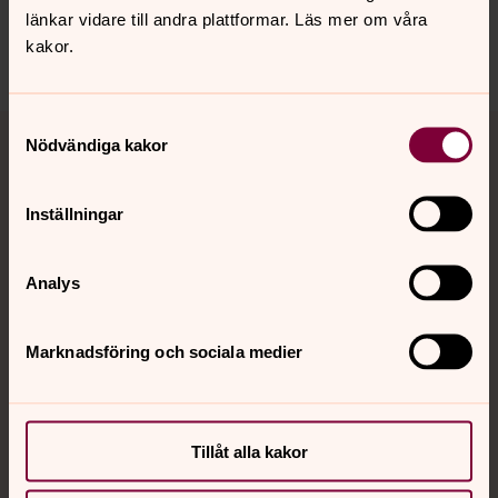
norrkoping@svenskakyrkan.se
länkar vidare till andra plattformar. Läs mer om våra
kakor.
Dela
Tillbaka till toppen
Tillbaka till innehållet
Samtyckesval
Nödvändiga kakor
Inställningar
Kontakt
Analys
Kalender
Marknadsföring och sociala medier
Hitta snabbt
Tillåt alla kakor
Sociala kanaler