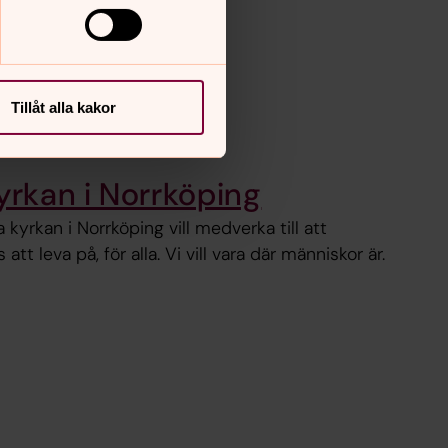
Tillåt alla kakor
rkan i Norrköping
ka kyrkan i Norrköping vill medverka till att
att leva på, för alla. Vi vill vara där människor är.