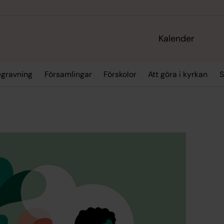
Kalender
egravning
Församlingar
Förskolor
Att göra i kyrkan
S