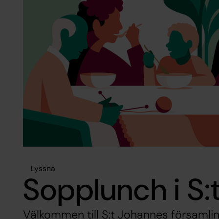
Lyssna
Sopplunch i S:
Välkommen till S:t Johannes församli