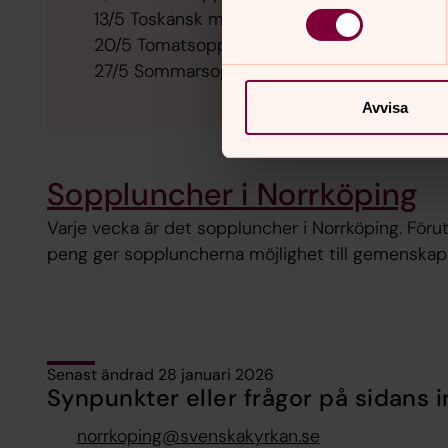
13/5 Toskansk m. aioli
20/5 Tomatsoppa m. färskost
27/5 Sommarsoppa m. skivad ost
Avvisa
Soppluncher i Norrköping
Varje vecka är det soppluncher i Norrköping. Föru
peng ger soppluncherna möjlighet till gemenskap 
Senast ändrad 28 januari 2026
Synpunkter eller frågor på sidans i
norrkoping@svenskakyrkan.se