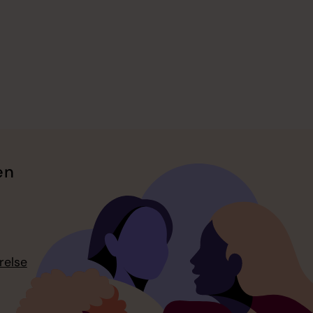
en
relse