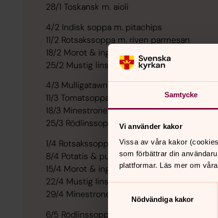
28/1 Toskansk m. aioli
4/2 Indisk soppa m. pitachips
11/2 Rotsakssoppa m. riven parmesan
18/2 Morot & ingefära m. yoghurt
25/2 Mustig lins m. färskost
4/3 Mulligatawny m. pitachips
Samtycke
11/3 Tomatsoppa m. färskost
18/3 Minestrone m. aioli
25/3 Rödlinssoppa m. färskost
Vi använder kakor
Vissa av våra kakor (cookies
1/4 Rotsakssoppa m. riven parmesan
som förbättrar din användaru
8/4 Potatis & purjolök m. färskost
plattformar. Läs mer om våra
15/4 Morot & ingefära m. yoghurt
22/4 Mustig lins m. färskost
Samtyckesval
29/4 Minestrone m. aioli
Nödvändiga kakor
6/5 Rödlinssoppa m. färskost