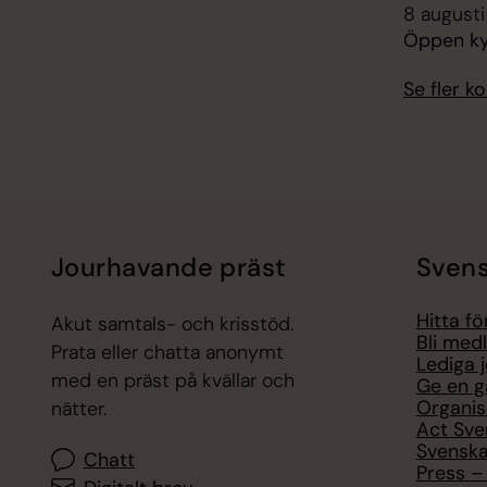
8 augusti
Öppen kyr
Se fler 
Jourhavande präst
Svens
Hitta f
Akut samtals- och krisstöd.
Bli med
Prata eller chatta anonymt
Lediga 
med en präst på kvällar och
Ge en g
Organis
nätter.
Act Sve
Svenska
Chatt
Press – 