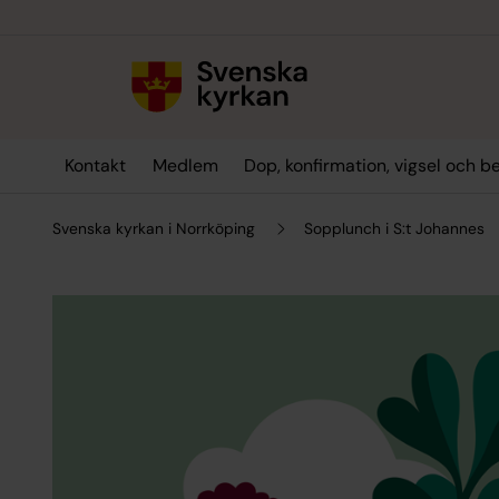
Till innehållet
Till undermeny
Kontakt
Medlem
Dop, konfirmation, vigsel och b
Svenska kyrkan i Norrköping
Sopplunch i S:t Johannes