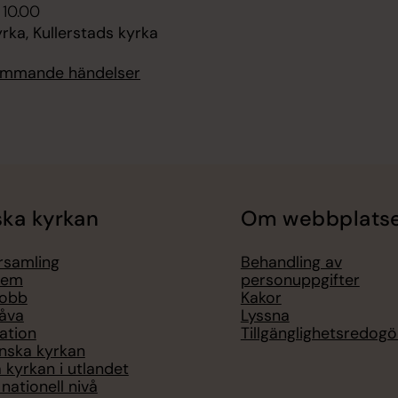
 10.00
ka, Kullerstads kyrka
kommande händelser
ka kyrkan
Om webbplats
örsamling
Behandling av
lem
personuppgifter
jobb
Kakor
åva
Lyssna
ation
Tillgänglighetsredogö
nska kyrkan
 kyrkan i utlandet
nationell nivå