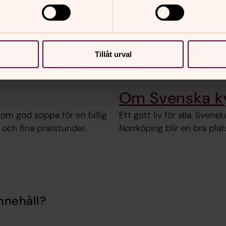
Tillåt urval
Om Svenska ky
tom god soppa för en billig
Ett gott liv för alla. Svens
och fina pratstunder.
Norrköping blir en bra plats 
nnehåll?