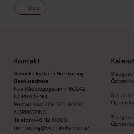
Dela
Tillbaka till toppen
Tillbaka till innehållet
Kontakt
Kalend
Svenska kyrkan i Norrköping
8 augusti
Besöksadress:
Öppen ky
Nya Rådstugugatan 7, 60242
8 augusti
NORRKÖPING
Öppen ky
Postadress:
BOX 263, 60104
NORRKÖPING
8 augusti
Telefon:
+46 112 41000
Öppen ky
norrkoping@svenskakyrkan.se