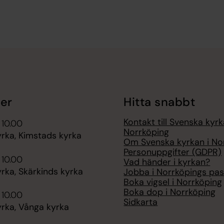
er
Hitta snabbt
Kontakt till Svenska kyrk
 10.00
Norrköping
rka, Kimstads kyrka
Om Svenska kyrkan i No
Personuppgifter (GDPR)
 10.00
Vad händer i kyrkan?
rka, Skärkinds kyrka
Jobba i Norrköpings pas
Boka vigsel i Norrköping
Boka dop i Norrköping
 10.00
Sidkarta
rka, Vånga kyrka