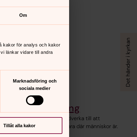
Om
å kakor för analys och kakor
 länkar vidare till andra
Marknadsföring och
sociala medier
rkan i Norrköping
ka kyrkan i Norrköping vill medverka till att
att leva på, för alla. Vi vill vara där människor är.
Tillåt alla kakor