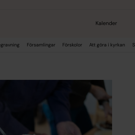
Kalender
egravning
Församlingar
Förskolor
Att göra i kyrkan
S