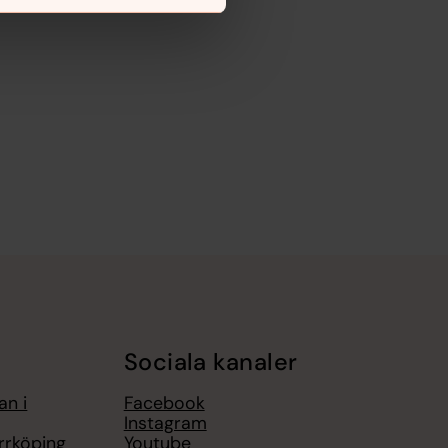
Sociala kanaler
an i
Facebook
Instagram
rrköping
Youtube