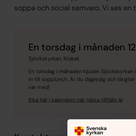
soppa och social samvaro. Vi ses en 
En torsdag i månaden 1
Sjövikskyrkan, Krokek
En torsdag i månaden bjuder Sjövikskyrkan
in till sopplunch. Är du dagledig och längta
var med!
Kika här i kalendern när nästa tillfälle är