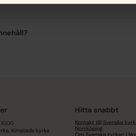
nnehåll?
er
Hitta snabbt
Kontakt till Svenska kyrk
 10.00
Norrköping
rka, Kimstads kyrka
Om Svenska kyrkan i No