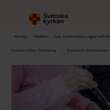
Till innehållet
Till undermeny
Kontakt
Medlem
Dop, konfirmation, vigsel och b
Svenska kyrkan i Norrköping
Sopplunch i Sjövikskyrkan