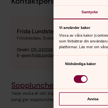
Kontaktperson
Samtycke
Vi använder kakor
Frida Lundstedt Petersson, Kolmå
Vissa av våra kakor (cookies
Fritidsledare, Svenska kyrkan i Norrköping
som förbättrar din användaru
plattformar. Läs mer om våra
Direkt:
011-241294
frida.lundstedtpetersson@svenskakyr
E-post:
Samtyckesval
Nödvändiga kakor
Soppluncher i Norrköping
Varje vecka är det soppluncher i Norrköping. Föru
peng ger soppluncherna möjlighet till gemenskap 
Avvisa