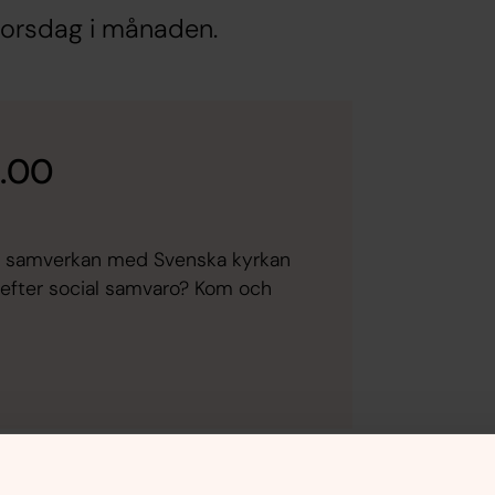
torsdag i månaden.
2.00
 i samverkan med Svenska kyrkan
r efter social samvaro? Kom och