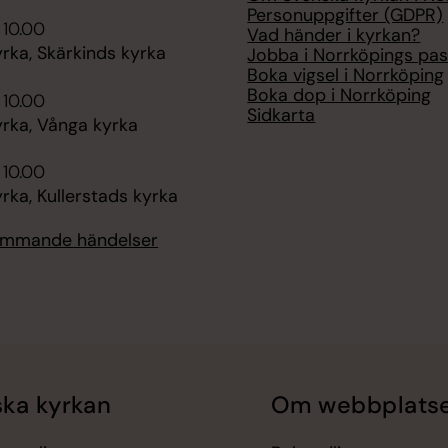
Personuppgifter (GDPR)
 10.00
Vad händer i kyrkan?
rka, Skärkinds kyrka
Jobba i Norrköpings pas
Boka vigsel i Norrköping
Boka dop i Norrköping
 10.00
Sidkarta
rka, Vånga kyrka
 10.00
ka, Kullerstads kyrka
kommande händelser
ka kyrkan
Om webbplats