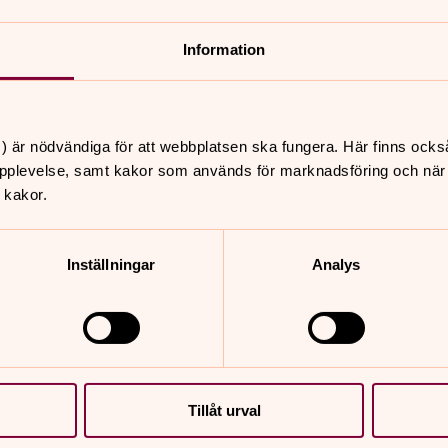
Information
rdens församling
) är nödvändiga för att webbplatsen ska fungera. Här finns ocks
pplevelse, samt kakor som används för marknadsföring och när vi
 kakor.
kan.se
Inställningar
Analys
Om Svenska ky
tom god soppa för en billig
Ett gott liv för alla. Svens
och fina pratstunder.
Norrköping blir en bra plats 
Tillåt urval