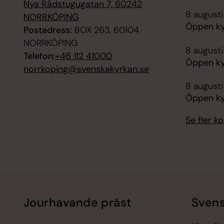
Nya Rådstugugatan 7, 60242
8 augusti
NORRKÖPING
Öppen ky
Postadress:
BOX 263, 60104
NORRKÖPING
8 augusti
Telefon:
+46 112 41000
Öppen ky
norrkoping@svenskakyrkan.se
8 augusti
Öppen kyr
Se fler 
Jourhavande präst
Svens