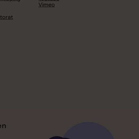
Vimeo
torat
en