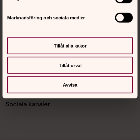
Tillbaka till toppen
Tillbaka till innehållet
Marknadsföring och sociala medier
Kontakt
Tillåt alla kakor
Kalender
Tillåt urval
Hitta snabbt
Avvisa
Sociala kanaler