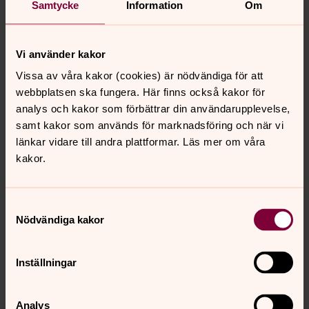
Samtycke
Information
Om
god soppa för en billig peng ger soppluncherna
möjlighet till gemenskap och fina pratstunder.
Vi använder kakor
Om Svenska kyrkan i Norrköping
Vissa av våra kakor (cookies) är nödvändiga för att
Ett gott liv för alla. Svenska kyrkan i Norrköping vill
webbplatsen ska fungera. Här finns också kakor för
medverka till att Norrköping blir en bra plats att leva på,
analys och kakor som förbättrar din användarupplevelse,
för alla. Vi vill vara där människor är.
samt kakor som används för marknadsföring och när vi
länkar vidare till andra plattformar. Läs mer om våra
kakor.
Senast ändrad 13 november 2024
Synpunkter eller frågor på sidans
Samtyckesval
Nödvändiga kakor
innehåll?
norrkoping@svenskakyrkan.se
Inställningar
Dela
Analys