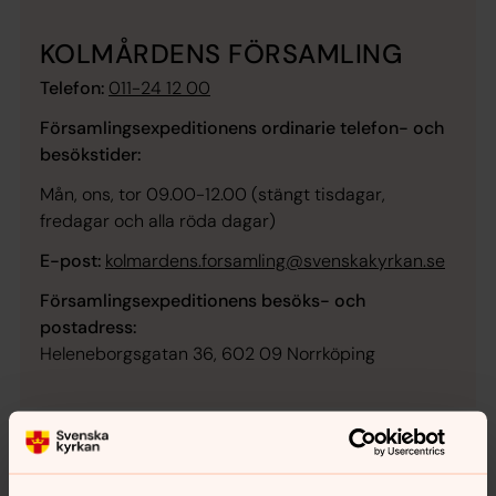
KOLMÅRDENS FÖRSAMLING
Telefon:
011-24 12 00
Församlingsexpeditionens ordinarie telefon- och
besökstider:
Mån, ons, tor 09.00-12.00 (stängt tisdagar,
fredagar och alla röda dagar)
E-post:
kolmardens.forsamling@svenskakyrkan.se
Församlingsexpeditionens besöks- och
postadress:
Heleneborgsgatan 36, 602 09 Norrköping
Soppluncher i Norrköping
Varje vecka är det soppluncher i Norrköping. Förutom