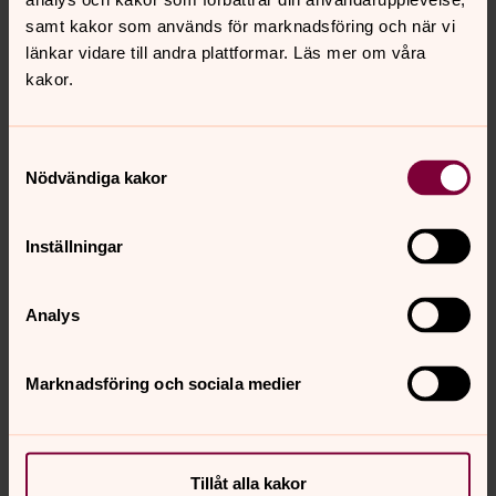
samt kakor som används för marknadsföring och när vi
mån
tis
ons
tor
fre
lör
sön
länkar vidare till andra plattformar. Läs mer om våra
3
4
5
6
7
8
9
kakor.
Samtyckesval
Inga händelser i dag.
Nödvändiga kakor
Inställningar
Musik i kyrkan
Svenska kyrkan i Norrköping är en stor musikaktör i
Analys
staden. Missa inte en härlig konsert i kyrkan! Nu är
sommarcaféernas tid här. Här hittar du alla våra
konserter och musikhändelser.
Marknadsföring och sociala medier
Tillåt alla kakor
Senast ändrad 1 juli 2026