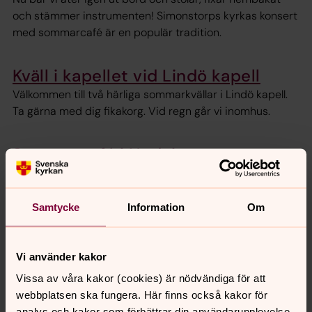
och stämmer instrumenten! Simonstorps kyrkas konsert
med sommarcafé är en populär tradition.
Kväll i kapellet vid Lindö kapell
Välkommen till två härliga sommarkvällar i Lindö kapell.
Ta gärna med dig fikakorg. Vid regn går vi inomhus.
Sommarcafé i Hedvigs
prästgårdsträdgård
Välkommen till en härlig oas mitt i staden. Sommarcafé
Samtycke
Information
Om
med musikunderhållning vid fem tillfällen i sommar.
Vi använder kakor
Musik i sommar
augusti 2026
Vissa av våra kakor (cookies) är nödvändiga för att
webbplatsen ska fungera. Här finns också kakor för
Vecka 32
analys och kakor som förbättrar din användarupplevelse,