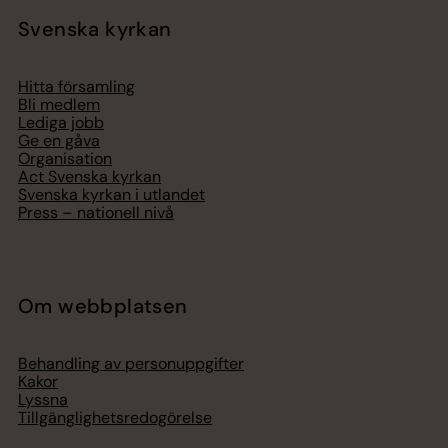
Svenska kyrkan
Hitta församling
Bli medlem
Lediga jobb
Ge en gåva
Organisation
Act Svenska kyrkan
Svenska kyrkan i utlandet
Press – nationell nivå
Om webbplatsen
Behandling av personuppgifter
Kakor
Lyssna
Tillgänglighetsredogörelse