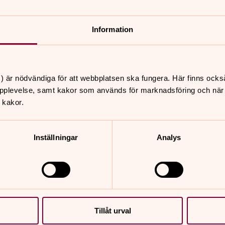
Information
) är nödvändiga för att webbplatsen ska fungera. Här finns ocks
pplevelse, samt kakor som används för marknadsföring och när vi
 kakor.
Kyrkor, lokale
Inställningar
Analys
 i mobilen! Kyrkguiden är
Svenska kyrkan i Norrköpin
 I kyrkguiden kan du spara
kapell och flertalet förs
 i just dem.
Tillåt urval