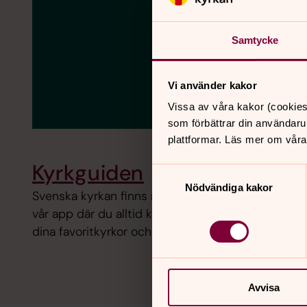
Samtycke
Vi använder kakor
Vissa av våra kakor (cookies
som förbättrar din användaru
plattformar. Läs mer om våra
Kyrkguiden
Samtyckesval
Nödvändiga kakor
Svenska kyrkan finns närmare än du tror, nämligen
vår app där du alltid kan se aktuellt kalendarium.
dina favoritkyrkor och hålla koll på vad som händer
Avvisa