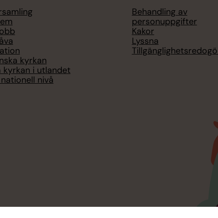
örsamling
Behandling av
lem
personuppgifter
jobb
Kakor
åva
Lyssna
ation
Tillgänglighetsredogö
nska kyrkan
 kyrkan i utlandet
nationell nivå