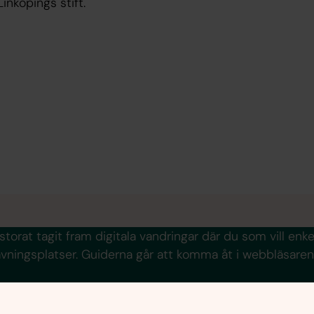
Linköpings stift.
torat tagit fram digitala vandringar där du som vill enkel
vningsplatser. Guiderna går att komma åt i webbläsaren,