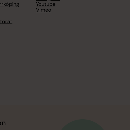
rrköping
Youtube
Vimeo
torat
en