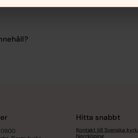
nnehåll?
er
Hitta snabbt
Kontakt till Svenska kyrk
 09.00
Norrköping