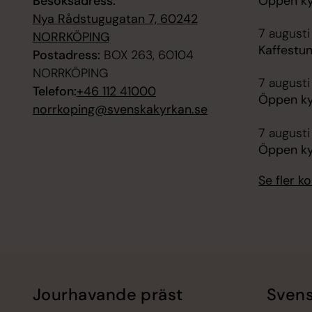
Besöksadress:
Öppen ky
Nya Rådstugugatan 7, 60242
7 augusti
NORRKÖPING
Kaffestu
Postadress:
BOX 263, 60104
NORRKÖPING
7 augusti
Telefon:
+46 112 41000
Öppen ky
norrkoping@svenskakyrkan.se
7 augusti
Öppen ky
Se fler 
Jourhavande präst
Svens