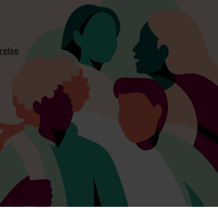
relse