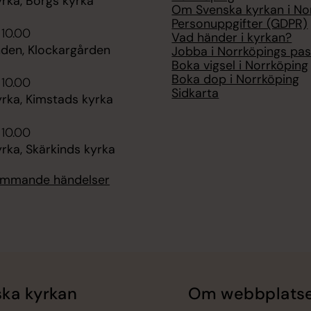
rka, Borgs kyrka
Om Svenska kyrkan i No
Personuppgifter (GDPR)
 10.00
Vad händer i kyrkan?
nden, Klockargården
Jobba i Norrköpings pas
Boka vigsel i Norrköping
Boka dop i Norrköping
 10.00
Sidkarta
rka, Kimstads kyrka
 10.00
rka, Skärkinds kyrka
kommande händelser
ka kyrkan
Om webbplats