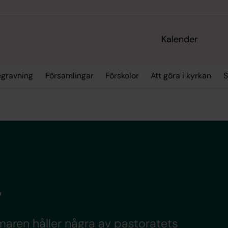
Kalender
egravning
Församlingar
Förskolor
Att göra i kyrkan
S
r
aren håller några av pastoratets