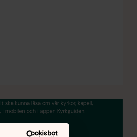
t ska kunna läsa om vår kyrkor, kapell,
 i mobilen och i appen Kyrkguiden.