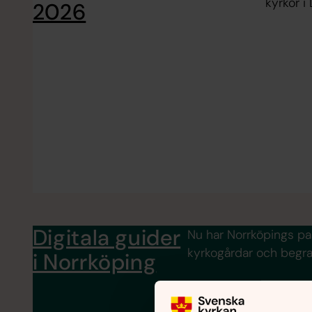
kyrkor i 
2026
Digitala guider
Nu har Norrköpings pas
kyrkogårdar och begra
i Norrköping