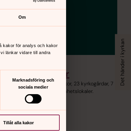
Om
å kakor för analys och kakor
 länkar vidare till andra
r och kyrkogårdar
Marknadsföring och
g har inte mindre än 25 kyrkor, 23 kyrkogårdar, 7
sociala medier
amlingshem och andra verksamhetslokaler.
Tillåt alla kakor