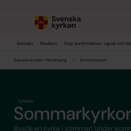
Till innehållet
Till undermeny
Kontakt
Medlem
Dop, konfirmation, vigsel och b
Svenska kyrkan i Norrköping
Sommarkyrkor
Lyssna
Sommarkyrko
Besök en kyrka i sommar! Under somm