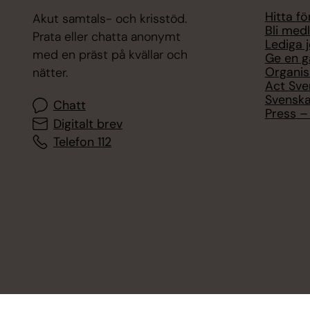
Hitta f
Akut samtals- och krisstöd.
Bli med
Prata eller chatta anonymt
Lediga 
med en präst på kvällar och
Ge en g
Organis
nätter.
Act Sve
Svenska
Chatt
Press – 
Digitalt brev
Telefon 112