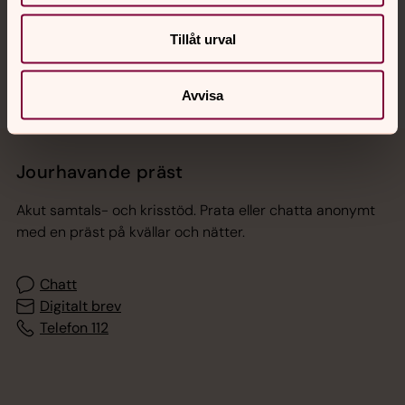
Sociala kanaler
Tillåt urval
Avvisa
Jourhavande präst
Akut samtals- och krisstöd. Prata eller chatta anonymt
med en präst på kvällar och nätter.
Chatt
Digitalt brev
Telefon 112