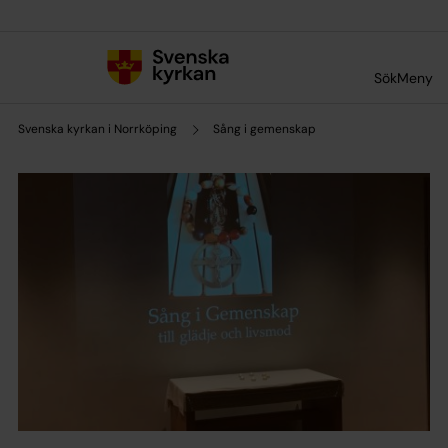
Till innehållet
Till undermeny
Sök
Meny
Svenska kyrkan i Norrköping
Sång i gemenskap