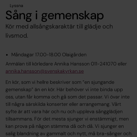
Lyssna
Sång i gemenskap
Kör med allsångskaraktär till glädje och
livsmod.
Måndagar 17.00-18.00 Olaigården
Anmälan till körledare Annika Hansson 011-241070 eller
annika.hansson@svenskakyrkan.se
En kör, som vi hellre beskriver som ”en sjungande
gemenskap” än en kör. Här behöver vi inte binda upp
oss, utan får komma och gå som det passar. Vi övar inte
till några särskilda konserter eller arrangemang. Vårt
syfte är att vara här och nu och uppleva sångglädjen
tillsammans. För det mesta sjunger vi enstämmigt, men
kan prova på någon stämma då och då. Vi sjunger en
salig blandning av gammalt och nytt, må bra-sånger och