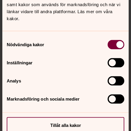
samt kakor som används för marknadsföring och när vi
innehåll?
länkar vidare till andra plattformar. Läs mer om våra
norrkoping@svenskakyrkan.se
kakor.
Dela
Samtyckesval
Tillbaka till toppen
Tillbaka till innehållet
Nödvändiga kakor
Inställningar
Kontakt
Analys
Kalender
Marknadsföring och sociala medier
Hitta snabbt
Tillåt alla kakor