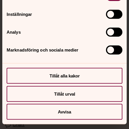
Kalender
Inställningar
Hitta snabbt
Analys
Sociala kanaler
Marknadsföring och sociala medier
Tillåt alla kakor
Jourhavande präst
Tillåt urval
Akut samtals- och krisstöd. Prata eller chatta anonymt
med en präst på kvällar och nätter.
Avvisa
Chatt