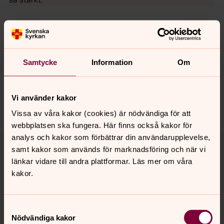
Senast ändrad 28 februari 2017
Synpunkter eller frågor på sidans
Samtycke
Information
Om
innehåll?
norrkoping@svenskakyrkan.se
Vi använder kakor
Dela
Vissa av våra kakor (cookies) är nödvändiga för att
webbplatsen ska fungera. Här finns också kakor för
Tillbaka till toppen
Tillbaka till innehållet
analys och kakor som förbättrar din användarupplevelse,
samt kakor som används för marknadsföring och när vi
länkar vidare till andra plattformar. Läs mer om våra
kakor.
Kontakt
Samtyckesval
Nödvändiga kakor