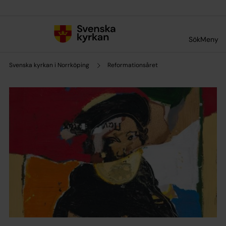
Till innehållet
Till undermeny
Sök
Meny
Svenska kyrkan i Norrköping
Reformationsåret